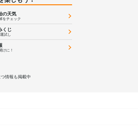
始の天気
解をチェック
みくじ
の運試し
報
開けに！
立つ情報も掲載中