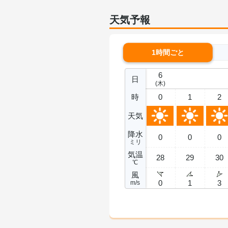
天気予報
1時間ごと
6
日
(木)
時
0
1
2
天気
降水
0
0
0
ミリ
気温
28
29
30
℃
風
0
1
3
m/s