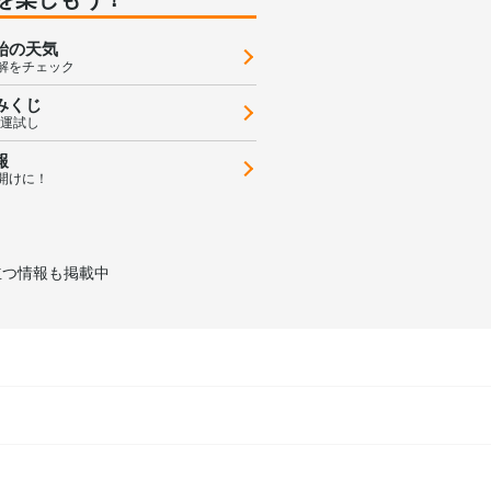
始の天気
解をチェック
みくじ
の運試し
報
開けに！
立つ情報も掲載中