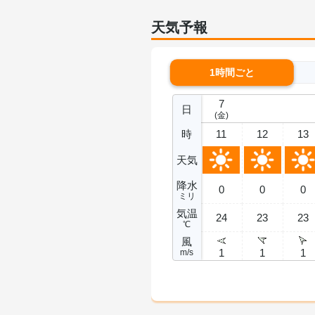
天気予報
1時間ごと
7
日
(金)
時
11
12
13
天気
降水
0
0
0
ミリ
気温
24
23
23
℃
風
1
1
1
m/s