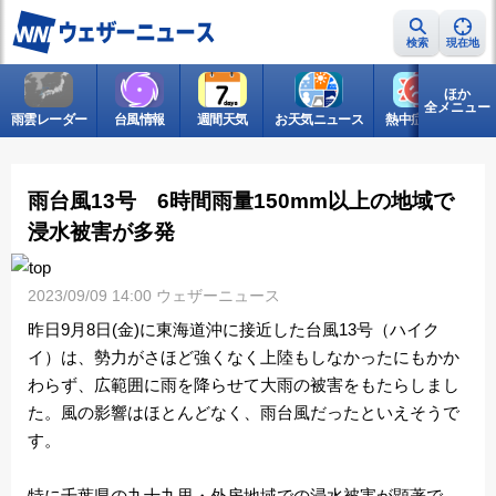
検索
現在地
ほか
全メニュー
雨雲レーダー
台風情報
週間天気
お天気ニュース
熱中症情報
ゲ
雨台風13号 6時間雨量150mm以上の地域で
浸水被害が多発
2023/09/09 14:00 ウェザーニュース
昨日9月8日(金)に東海道沖に接近した台風13号（ハイク
イ）は、勢力がさほど強くなく上陸もしなかったにもかか
わらず、広範囲に雨を降らせて大雨の被害をもたらしまし
た。風の影響はほとんどなく、雨台風だったといえそうで
す。
特に千葉県の九十九里・外房地域での浸水被害が顕著で、