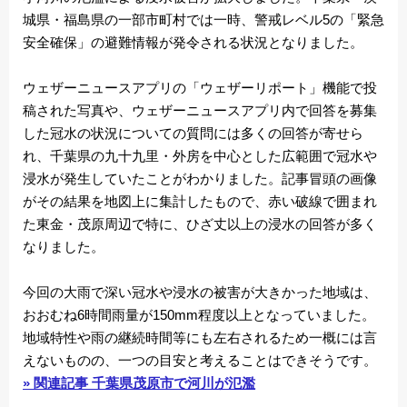
城県・福島県の一部市町村では一時、警戒レベル5の「緊急
安全確保」の避難情報が発令される状況となりました。
ウェザーニュースアプリの「ウェザーリポート」機能で投
稿された写真や、ウェザーニュースアプリ内で回答を募集
した冠水の状況についての質問には多くの回答が寄せら
れ、千葉県の九十九里・外房を中心とした広範囲で冠水や
浸水が発生していたことがわかりました。記事冒頭の画像
がその結果を地図上に集計したもので、赤い破線で囲まれ
た東金・茂原周辺で特に、ひざ丈以上の浸水の回答が多く
なりました。
今回の大雨で深い冠水や浸水の被害が大きかった地域は、
おおむね6時間雨量が150mm程度以上となっていました。
地域特性や雨の継続時間等にも左右されるため一概には言
えないものの、一つの目安と考えることはできそうです。
» 関連記事 千葉県茂原市で河川が氾濫