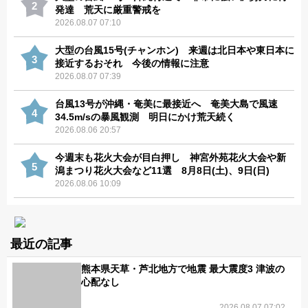
2
発達 荒天に厳重警戒を
2026.08.07 07:10
大型の台風15号(チャンホン) 来週は北日本や東日本に
3
接近するおそれ 今後の情報に注意
2026.08.07 07:39
台風13号が沖縄・奄美に最接近へ 奄美大島で風速
4
34.5m/sの暴風観測 明日にかけ荒天続く
2026.08.06 20:57
今週末も花火大会が目白押し 神宮外苑花火大会や新
5
潟まつり花火大会など11選 8月8日(土)、9日(日)
2026.08.06 10:09
最近の記事
熊本県天草・芦北地方で地震 最大震度3 津波の
心配なし
2026.08.07 07:02