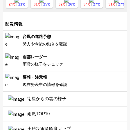
24
21
31
25
32
26
34
27
31
27
℃
℃
℃
℃
℃
℃
℃
℃
℃
℃
防災情報
台風の進路予想
勢力や今後の動きを確認
雨雲レーダー
雨雲の様子をチェック
警報・注意報
現在発表中の情報を確認
衛星からの雲の様子
雨風TOP10
土砂災害危険度マップ