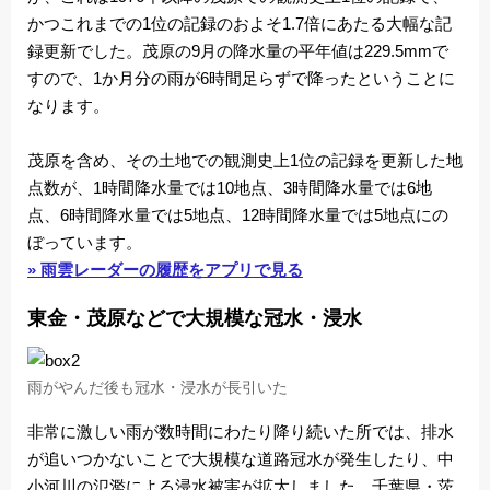
かつこれまでの1位の記録のおよそ1.7倍にあたる大幅な記
録更新でした。茂原の9月の降水量の平年値は229.5mmで
すので、1か月分の雨が6時間足らずで降ったということに
なります。
茂原を含め、その土地での観測史上1位の記録を更新した地
点数が、1時間降水量では10地点、3時間降水量では6地
点、6時間降水量では5地点、12時間降水量では5地点にの
ぼっています。
» 雨雲レーダーの履歴をアプリで見る
東金・茂原などで大規模な冠水・浸水
雨がやんだ後も冠水・浸水が長引いた
非常に激しい雨が数時間にわたり降り続いた所では、排水
が追いつかないことで大規模な道路冠水が発生したり、中
小河川の氾濫による浸水被害が拡大しました。千葉県・茨