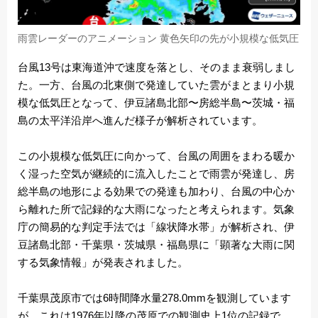
雨雲レーダーのアニメーション 黄色矢印の先が小規模な低気圧
台風13号は東海道沖で速度を落とし、そのまま衰弱しまし
た。一方、台風の北東側で発達していた雲がまとまり小規
模な低気圧となって、伊豆諸島北部〜房総半島〜茨城・福
島の太平洋沿岸へ進んだ様子が解析されています。
この小規模な低気圧に向かって、台風の周囲をまわる暖か
く湿った空気が継続的に流入したことで雨雲が発達し、房
総半島の地形による効果での発達も加わり、台風の中心か
ら離れた所で記録的な大雨になったと考えられます。気象
庁の簡易的な判定手法では「線状降水帯」が解析され、伊
豆諸島北部・千葉県・茨城県・福島県に「顕著な大雨に関
する気象情報」が発表されました。
千葉県茂原市では6時間降水量278.0mmを観測しています
が、これは1976年以降の茂原での観測史上1位の記録で、