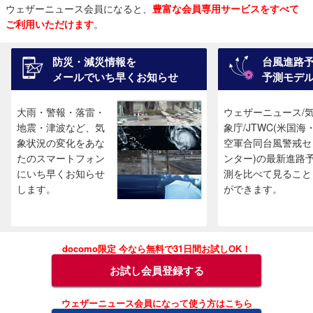
ウェザーニュース会員になると、
豊富な会員専用サービスをすべて
ご利用いただけます
。
防災・減災情報を
台風進路
メールでいち早くお知らせ
予測モデ
大雨・警報・落雷・
ウェザーニュース/
地震・津波など、気
象庁/JTWC(米国海
象状況の変化をあな
空軍合同台風警戒セ
たのスマートフォン
ンター)の最新進路
にいち早くお知らせ
測を比べて見ること
します。
ができます。
docomo限定 今なら無料で31日間お試しOK！
お試し会員登録する
ウェザーニュース会員になって使う方はこちら