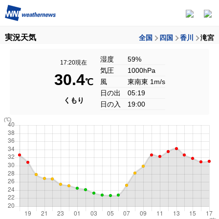
実況天気
全国
四国
香川
滝宮
湿度
59%
17:20現在
気圧
1000hPa
30.4
℃
風
東南東 1m/s
日の出
05:19
くもり
日の入
19:00
(℃)