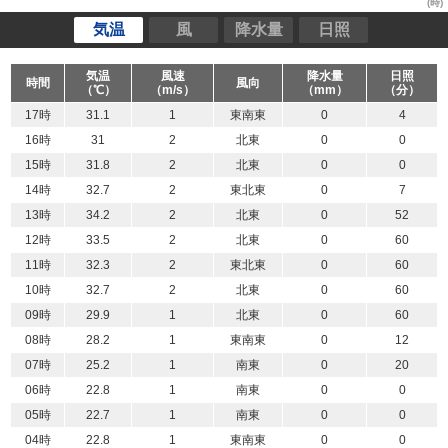
(時)
気温
風
降水量
日照
気温
風速
降水量
日照
時間
風向
（℃）
（m/s）
（mm）
（分）
17時
31.1
1
東南東
0
4
16時
31
2
北東
0
0
15時
31.8
2
北東
0
0
14時
32.7
2
東北東
0
7
13時
34.2
2
北東
0
52
12時
33.5
2
北東
0
60
11時
32.3
2
東北東
0
60
10時
32.7
2
北東
0
60
09時
29.9
1
北東
0
60
08時
28.2
1
東南東
0
12
07時
25.2
1
南東
0
20
06時
22.8
1
南東
0
0
05時
22.7
1
南東
0
0
04時
22.8
1
東南東
0
0