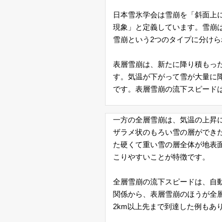
レ
日本雪氷学会は雪崩を「斜面上
現象」と定義しています。雪崩
ー
雪崩という2つのタイプに分けら
ダ
表層雪崩は、新たに降り積もっ
ー
す。気温が下がって雪が大量に降
です。表層雪崩の流下スピードは
衛
一方の全層雪崩は、気温の上昇
星
ザラメ状のもろい雪の層ができ
雲
た硬くて重い雪の層全体が地表
こりやすいことが特徴です。
画
全層雪崩の流下スピードは、自動
像
関係から、表層雪崩のほうが全
2km以上先まで到達した例もあ
天