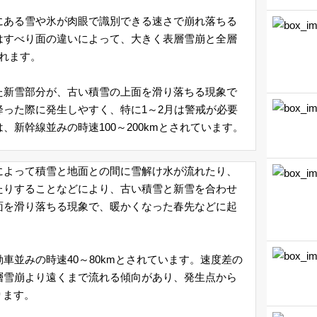
にある雪や氷が肉眼で識別できる速さで崩れ落ちる
はすべり面の違いによって、大きく表層雪崩と全層
れます。
た新雪部分が、古い積雪の上面を滑り落ちる現象で
った際に発生しやすく、特に1～2月は警戒が必要
、新幹線並みの時速100～200kmとされています。
によって積雪と地面との間に雪解け水が流れたり、
たりすることなどにより、古い積雪と新雪を合わせ
面を滑り落ちる現象で、暖かくなった春先などに起
車並みの時速40～80kmとされています。速度差の
層雪崩より遠くまで流れる傾向があり、発生点から
ります。