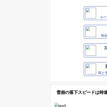
天
気
ルー
ラ
現
イ
ブ
カ
メ
雨と
ラ
雨
雪崩の落下スピードは時速2
雲