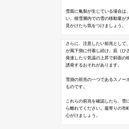
社
雪面に亀裂が生じている場合は
概
い。積雪層内での雪の移動量が
見かけたら気をつけましょう。
要
さらに、注意したい前兆として
ご
が風下側に付着し続け、庇（ひ
発達したり気温の上昇で斜面の
利
誘発するおそれがあります。
用
雪崩の前兆の一つであるスノー
に
ものです。
際
これらの前兆を確認したら、雪
し
ら離れてください。最寄りの市
心がけましょう。
て