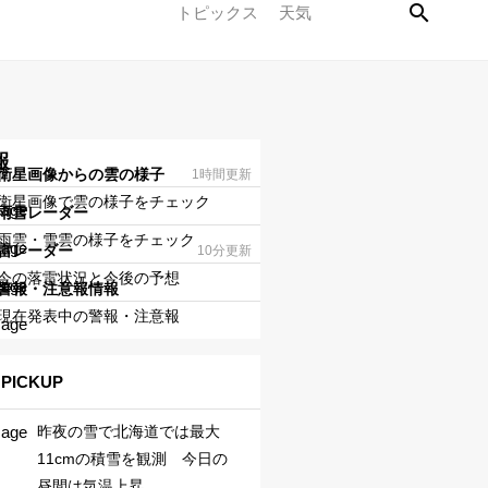
トピックス
天気
報
衛星画像からの雲の様子
1時間更新
衛星画像で雲の様子をチェック
雨雪レーダー
雨雲・雪雲の様子をチェック
雷レーダー
10分更新
今の落雷状況と今後の予想
警報・注意報情報
現在発表中の警報・注意報
ICKUP
昨夜の雪で北海道では最大
11cmの積雪を観測 今日の
昼間は気温上昇