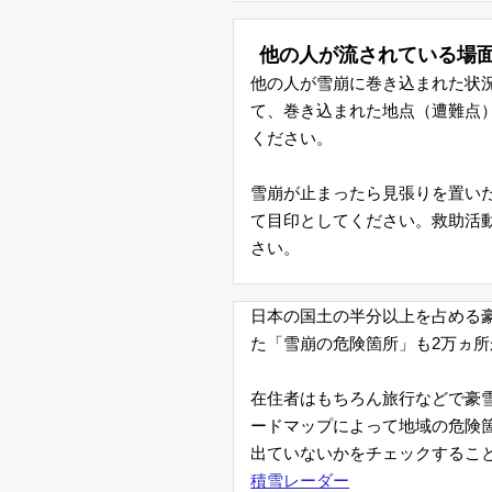
問
他の人が流されている場
い
他の人が雪崩に巻き込まれた状
合
て、巻き込まれた地点（遭難点
ください。
わ
雪崩が止まったら見張りを置い
せ
て目印としてください。救助活
さい。
日本の国土の半分以上を占める豪
た「雪崩の危険箇所」も2万ヵ
在住者はもちろん旅行などで豪
ードマップによって地域の危険
出ていないかをチェックするこ
積雪レーダー