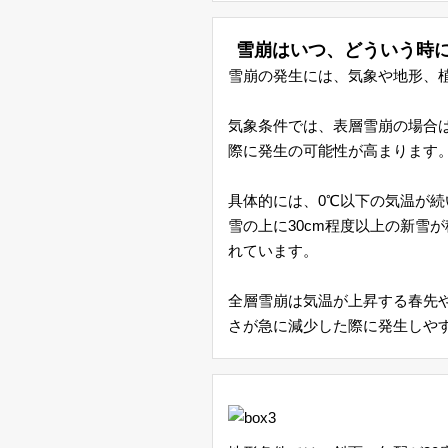
気
雪崩はいつ、どういう時
図
雪崩の発生には、気象や地形、
台
気象条件では、表層雪崩の場合
際に発生の可能性が高まります
風
具体的には、0℃以下の気温が続
警
雪の上に30cm程度以上の新雪
れています。
報・
全層雪崩は気温が上昇する春先
注
さが急に減少した際に発生しや
意
報
雷