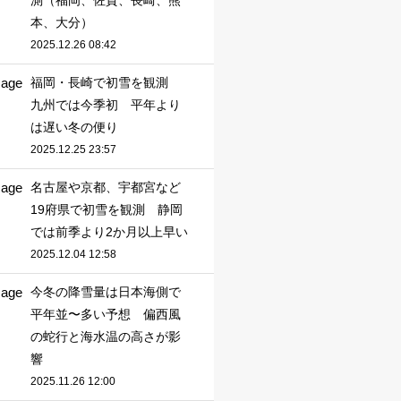
測（福岡、佐賀、長崎、熊
本、大分）
2025.12.26 08:42
福岡・長崎で初雪を観測
九州では今季初 平年より
は遅い冬の便り
2025.12.25 23:57
名古屋や京都、宇都宮など
19府県で初雪を観測 静岡
では前季より2か月以上早い
2025.12.04 12:58
今冬の降雪量は日本海側で
平年並〜多い予想 偏西風
の蛇行と海水温の高さが影
響
2025.11.26 12:00