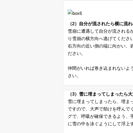
個
人
（2）自分が流されたら横に流
雪崩に遭遇して自分が流される
情
り雪崩の横方向へ逃げてくださ
報
右方向の近い側の端に向かい、
ださい。
の
仲間がいれば巻き込まれないよ
取
さい。
り
（3）雪に埋まってしまったら
扱
雪に埋まってしまったら、埋ま
い
ですので、大声で助けを呼んで
グで、呼吸が確保できるよう、
に雪の中を泳ぐようにして浮上
お