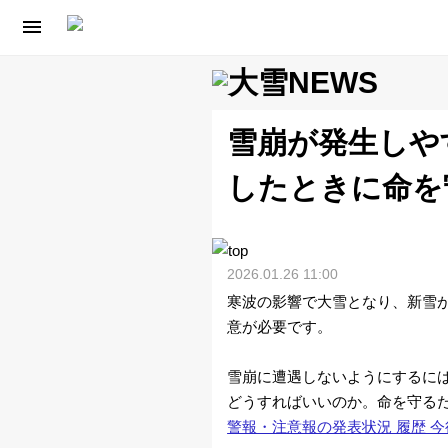

雪崩が発生しや
天
したときに命を
気
予
2026.01.26 11:00
報
寒波の影響で大雪となり、新雪
意が必要です。
2
週
雪崩に遭遇しないようにするに
どうすればいいのか。命を守る
間
警報・注意報の発表状況 履歴 