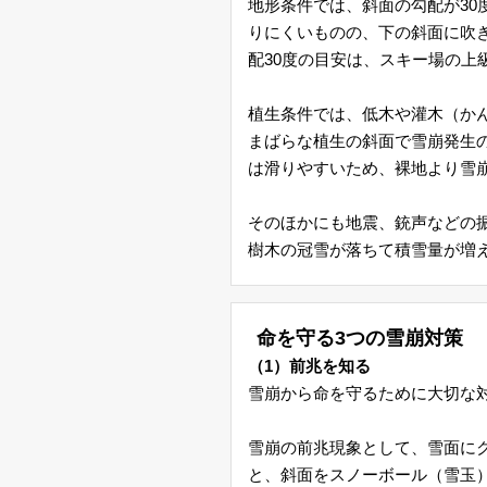
地形条件では、斜面の勾配が30
りにくいものの、下の斜面に吹
レ
配30度の目安は、スキー場の上
ー
植生条件では、低木や灌木（か
ダ
まばらな植生の斜面で雪崩発生
は滑りやすいため、裸地より雪
ー
そのほかにも地震、銃声などの
地
樹木の冠雪が落ちて積雪量が増
震
命を守る3つの雪崩対策
津
（1）前兆を知る
雪崩から命を守るために大切な
波
雪崩の前兆現象として、雪面に
会
と、斜面をスノーボール（雪玉