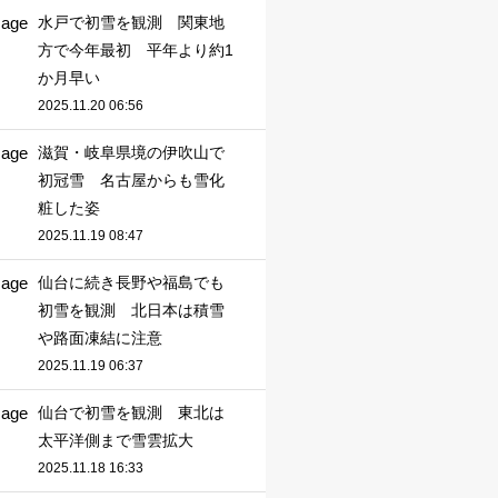
水戸で初雪を観測 関東地
方で今年最初 平年より約1
か月早い
2025.11.20 06:56
滋賀・岐阜県境の伊吹山で
初冠雪 名古屋からも雪化
粧した姿
2025.11.19 08:47
仙台に続き長野や福島でも
初雪を観測 北日本は積雪
や路面凍結に注意
2025.11.19 06:37
仙台で初雪を観測 東北は
太平洋側まで雪雲拡大
2025.11.18 16:33