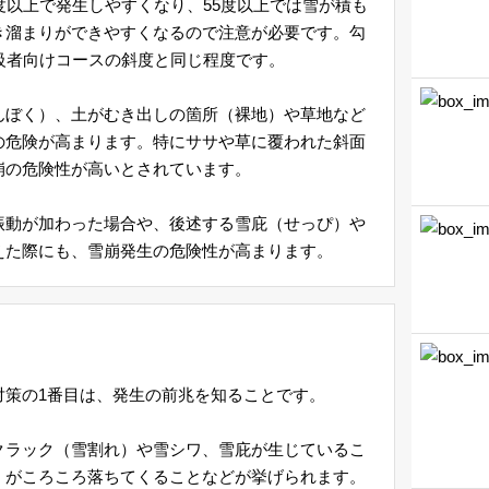
度以上で発生しやすくなり、55度以上では雪が積も
き溜まりができやすくなるので注意が必要です。勾
級者向けコースの斜度と同じ程度です。
んぼく）、土がむき出しの箇所（裸地）や草地など
の危険が高まります。特にササや草に覆われた斜面
崩の危険性が高いとされています。
振動が加わった場合や、後述する雪庇（せっぴ）や
えた際にも、雪崩発生の危険性が高まります。
対策の1番目は、発生の前兆を知ることです。
クラック（雪割れ）や雪シワ、雪庇が生じているこ
）がころころ落ちてくることなどが挙げられます。