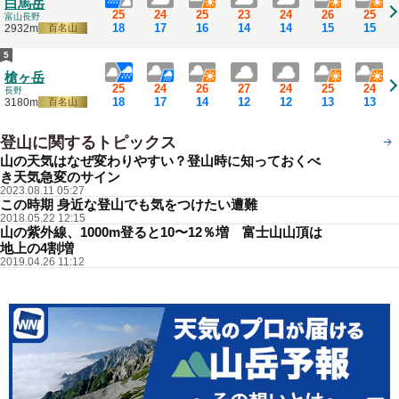
白馬岳
25
24
25
23
24
26
25
富山
長野
18
17
16
14
14
15
15
2932m
百名山
5
槍ヶ岳
25
24
26
27
24
25
24
長野
18
17
14
12
12
13
13
3180m
百名山
登山に関するトピックス
もっと見る
山の天気はなぜ変わりやすい？登山時に知っておくべ
き天気急変のサイン
2023.08.11 05:27
この時期 身近な登山でも気をつけたい遭難
2018.05.22 12:15
山の紫外線、1000m登ると10〜12％増 富士山山頂は
地上の4割増
2019.04.26 11:12