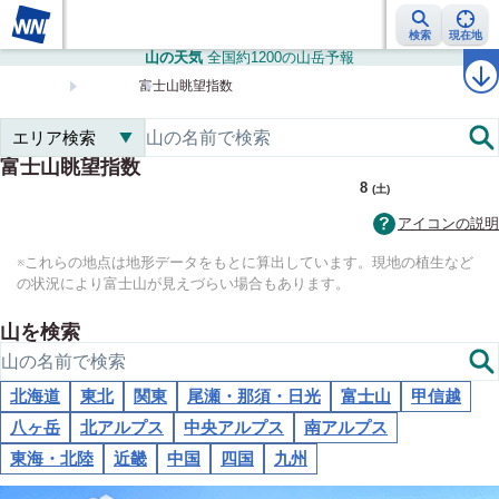
検索
現在地
山の天気
全国約1200の山岳予報
雨雲レーダー
台風情報
地震情報
警報・注意報
2週間天気
ラ
富士山眺望指数
トップ
山の天気
富士山眺望指数
国土地理院
7
8
(金)
(土)
+
アイコンの説明
−
※これらの地点は地形データをもとに算出しています。現地の植生など
の状況により富士山が見えづらい場合もあります。
山を検索
北海道
東北
関東
尾瀬・那須・日光
富士山
甲信越
八ヶ岳
北アルプス
中央アルプス
南アルプス
東海・北陸
近畿
中国
四国
九州