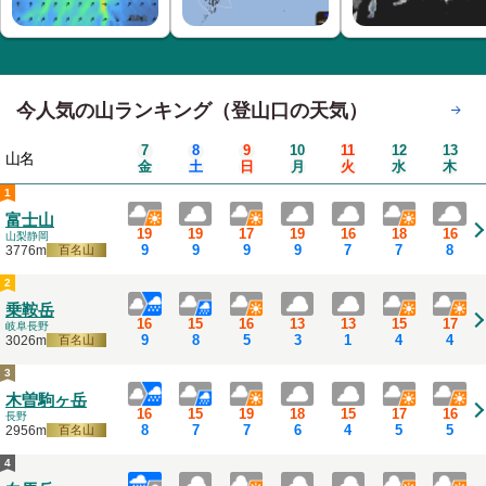
今人気の山ランキング（登山口の天気）
もっと見る
7
8
9
10
11
12
13
山名
金
土
日
月
火
水
木
1
富士山
19
19
17
19
16
18
16
山梨
静岡
9
9
9
9
7
7
8
3776m
百名山
2
乗鞍岳
16
15
16
13
13
15
17
岐阜
長野
9
8
5
3
1
4
4
3026m
百名山
3
木曽駒ヶ岳
16
15
19
18
15
17
16
長野
8
7
7
6
4
5
5
2956m
百名山
4