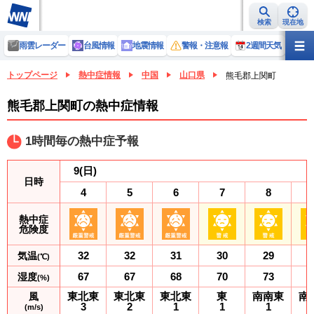
検索
現在地
雨雲レーダー
台風情報
地震情報
警報・注意報
2週間天気
ラ
トップページ
熱中症情報
中国
山口県
熊毛郡上関町
熊毛郡上関町の熱中症情報
1時間毎の熱中症予報
9
(日)
日時
4
5
6
7
8
熱中症
危険度
32
32
31
30
29
気温
(℃)
67
67
68
70
73
湿度
(%)
東北東
東北東
東北東
東
南南東
南
風
3
2
1
1
1
(m/s)