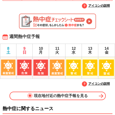
アイコンの説明
週間熱中症予報
8
9
10
11
12
13
14
土
日
月
火
水
木
金
アイコンの説明
現在地付近の熱中症予報を見る
熱中症に関するニュース