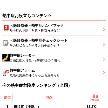
熱中症お役立ちコンテンツ
＜医師監修＞熱中症ハンドブック
熱中症の予防・対策・処置方法など
＜医師監修＞熱中症チェックシート
その症状もしかすると熱中症かも？
熱中症レーダー
自由に拡大可能・24時間後の予測も
熱中症アラーム
危険な気象条件になったらお知らせ
今の熱中症危険度ランキング（全国）
暑さ
順位
地点
(WBGT)
1
横須賀
（
神奈川
）
32.2℃