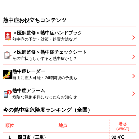
熱中症お役立ちコンテンツ
＜医師監修＞熱中症ハンドブック
熱中症の予防・対策・処置方法など
＜医師監修＞熱中症チェックシート
その症状もしかすると熱中症かも？
熱中症レーダー
自由に拡大可能・24時間後の予測も
熱中症アラーム
危険な気象条件になったらお知らせ
今の熱中症危険度ランキング（全国）
暑さ
順位
地点
(WBGT)
1
四日市
（
三重
）
32.4℃