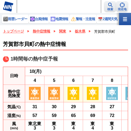
検索
現在地
雨雲レーダー
台風情報
地震情報
警報・注意報
2週間天気
ラ
トップページ
熱中症情報
関東
栃木県
芳賀郡市貝町
芳賀郡市貝町の熱中症情報
1時間毎の熱中症予報
10
(月)
日時
4
5
6
7
8
熱中症
危険度
31
30
29
28
27
気温
(℃)
57
59
65
69
72
湿度
(%)
東北東
東
東
東
東
風
3
3
4
4
3
(m/s)