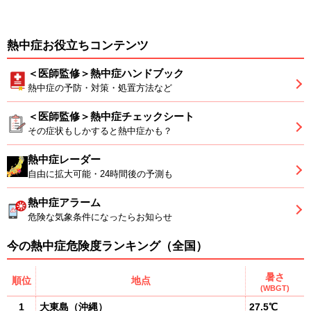
熱中症お役立ちコンテンツ
＜医師監修＞熱中症ハンドブック
熱中症の予防・対策・処置方法など
＜医師監修＞熱中症チェックシート
その症状もしかすると熱中症かも？
熱中症レーダー
自由に拡大可能・24時間後の予測も
熱中症アラーム
危険な気象条件になったらお知らせ
今の熱中症危険度ランキング（全国）
暑さ
順位
地点
(WBGT)
1
大東島
（
沖縄
）
27.5℃