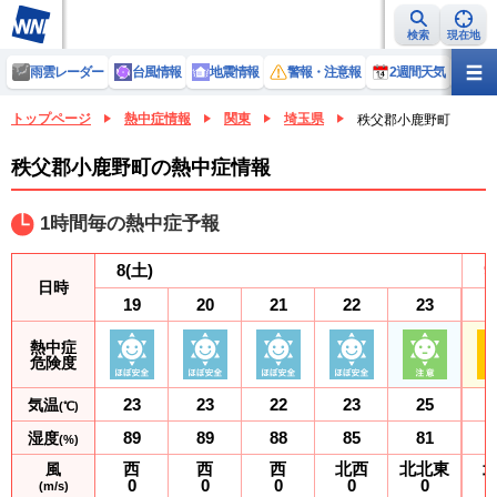
検索
現在地
雨雲レーダー
台風情報
地震情報
警報・注意報
2週間天気
ラ
トップページ
熱中症情報
関東
埼玉県
秩父郡小鹿野町
秩父郡小鹿野町の熱中症情報
1時間毎の熱中症予報
8
(土)
9
日時
19
20
21
22
23
熱中症
危険度
23
23
22
23
25
気温
(℃)
89
89
88
85
81
湿度
(%)
西
西
西
北西
北北東
風
0
0
0
0
0
(m/s)