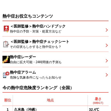
熱中症お役立ちコンテンツ
＜医師監修＞熱中症ハンドブック
熱中症の予防・対策・処置方法など
＜医師監修＞熱中症チェックシート
その症状もしかすると熱中症かも？
熱中症レーダー
自由に拡大可能・24時間後の予測も
熱中症アラーム
危険な気象条件になったらお知らせ
今の熱中症危険度ランキング（全国）
暑さ
順位
地点
(WBGT)
1
久米島
（
沖縄
）
32.4℃