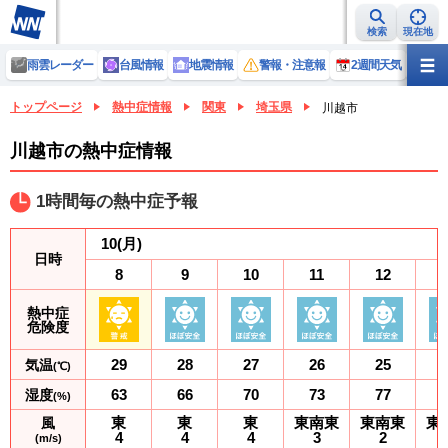
検索
現在地
雨雲レーダー
台風情報
地震情報
警報・注意報
2週間天気
ラ
トップページ
熱中症情報
関東
埼玉県
川越市
川越市の熱中症情報
1時間毎の熱中症予報
10
(月)
日時
8
9
10
11
12
熱中症
危険度
29
28
27
26
25
気温
(℃)
63
66
70
73
77
湿度
(%)
東
東
東
東南東
東南東
東
風
4
4
4
3
2
(m/s)