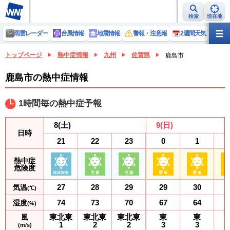
検索
現在地
雨雲レーダー
台風情報
地震情報
警報・注意報
2週間天気
ラ
トップページ
熱中症情報
九州
佐賀県
鹿島市
鹿島市の熱中症情報
1時間毎の熱中症予報
8
(土)
9
(日)
日時
21
22
23
0
1
熱中症
危険度
27
28
29
29
30
気温
(℃)
74
73
70
67
64
湿度
(%)
東北東
東北東
東北東
東
東
風
1
2
2
3
3
(m/s)