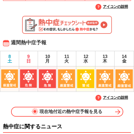
アイコンの説明
週間熱中症予報
8
9
10
11
12
13
14
土
日
月
火
水
木
金
アイコンの説明
現在地付近の熱中症予報を見る
熱中症に関するニュース