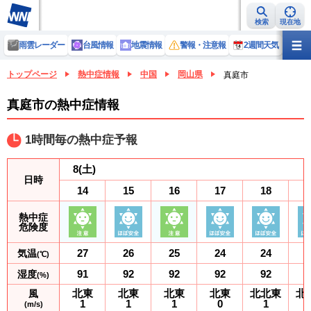
検索
現在地
雨雲レーダー
台風情報
地震情報
警報・注意報
2週間天気
ラ
トップページ
熱中症情報
中国
岡山県
真庭市
真庭市の熱中症情報
1時間毎の熱中症予報
8
(土)
日時
14
15
16
17
18
熱中症
危険度
27
26
25
24
24
気温
(℃)
91
92
92
92
92
湿度
(%)
北東
北東
北東
北東
北北東
北
風
1
1
1
0
1
(m/s)