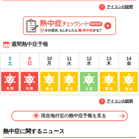
アイコンの説明
週間熱中症予報
8
9
10
11
12
13
14
土
日
月
火
水
木
金
アイコンの説明
現在地付近の熱中症予報を見る
熱中症に関するニュース