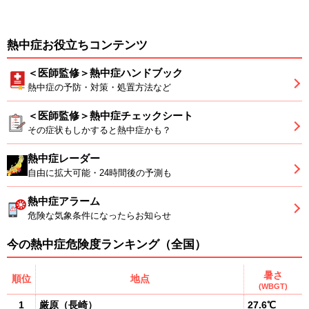
熱中症お役立ちコンテンツ
＜医師監修＞熱中症ハンドブック
熱中症の予防・対策・処置方法など
＜医師監修＞熱中症チェックシート
その症状もしかすると熱中症かも？
熱中症レーダー
自由に拡大可能・24時間後の予測も
熱中症アラーム
危険な気象条件になったらお知らせ
今の熱中症危険度ランキング（全国）
暑さ
順位
地点
(WBGT)
1
厳原
（
長崎
）
27.6℃