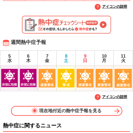
アイコンの説明
週間熱中症予報
5
6
7
8
9
10
11
水
木
金
土
日
月
火
アイコンの説明
現在地付近の熱中症予報を見る
熱中症に関するニュース