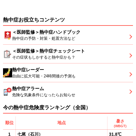
熱中症お役立ちコンテンツ
＜医師監修＞熱中症ハンドブック
熱中症の予防・対策・処置方法など
＜医師監修＞熱中症チェックシート
その症状もしかすると熱中症かも？
熱中症レーダー
自由に拡大可能・24時間後の予測も
熱中症アラーム
危険な気象条件になったらお知らせ
今の熱中症危険度ランキング（全国）
暑さ
順位
地点
(WBGT)
1
七尾
（
石川
）
31.8℃