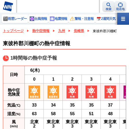
検索
現在地
雨雲レーダー
台風情報
地震情報
警報・注意報
2週間天気
ラ
トップページ
熱中症情報
九州
長崎県
東彼杵郡川棚町
東彼杵郡川棚町の熱中症情報
1時間毎の熱中症予報
6
(木)
日時
0
1
2
3
4
熱中症
危険度
33
34
35
35
37
気温
(℃)
63
58
55
51
48
湿度
(%)
北東
東北東
東北東
東北東
東北東
東
風
2
3
3
3
3
(m/s)