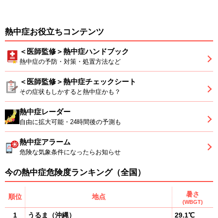
熱中症お役立ちコンテンツ
＜医師監修＞熱中症ハンドブック
熱中症の予防・対策・処置方法など
＜医師監修＞熱中症チェックシート
その症状もしかすると熱中症かも？
熱中症レーダー
自由に拡大可能・24時間後の予測も
熱中症アラーム
危険な気象条件になったらお知らせ
今の熱中症危険度ランキング（全国）
暑さ
順位
地点
(WBGT)
1
うるま
（
沖縄
）
29.1℃