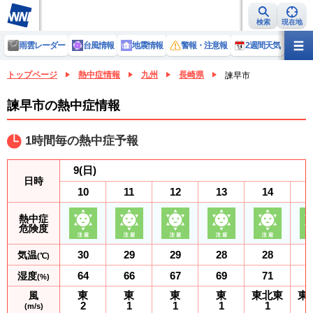
検索
現在地
雨雲レーダー
台風情報
地震情報
警報・注意報
2週間天気
ラ
トップページ
熱中症情報
九州
長崎県
諫早市
諫早市の熱中症情報
1時間毎の熱中症予報
9
(日)
日時
10
11
12
13
14
熱中症
危険度
30
29
29
28
28
気温
(℃)
64
66
67
69
71
湿度
(%)
東
東
東
東
東北東
東
風
2
1
1
1
1
(m/s)