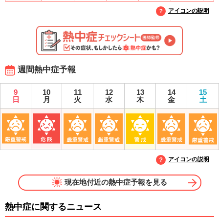
アイコンの説明
週間熱中症予報
9
10
11
12
13
14
15
日
月
火
水
木
金
土
アイコンの説明
現在地付近の熱中症予報を見る
熱中症に関するニュース