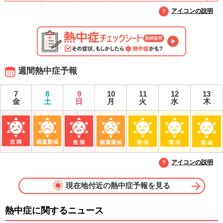
アイコンの説明
週間熱中症予報
7
8
9
10
11
12
13
金
土
日
月
火
水
木
アイコンの説明
現在地付近の熱中症予報を見る
熱中症に関するニュース