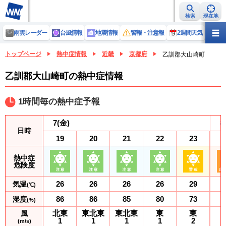
検索
現在地
雨雲レーダー
台風情報
地震情報
警報・注意報
2週間天気
ラ
トップページ
熱中症情報
近畿
京都府
乙訓郡大山崎町
乙訓郡大山崎町の熱中症情報
1時間毎の熱中症予報
7
(金)
8
日時
19
20
21
22
23
熱中症
危険度
26
26
26
26
29
気温
(℃)
86
86
85
80
73
湿度
(%)
北東
東北東
東北東
東
東
風
1
1
1
1
2
(m/s)