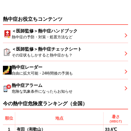
熱中症お役立ちコンテンツ
＜医師監修＞熱中症ハンドブック
熱中症の予防・対策・処置方法など
＜医師監修＞熱中症チェックシート
その症状もしかすると熱中症かも？
熱中症レーダー
自由に拡大可能・24時間後の予測も
熱中症アラーム
危険な気象条件になったらお知らせ
今の熱中症危険度ランキング（全国）
暑さ
順位
地点
(WBGT)
1
有田
（
和歌山
）
33.6℃