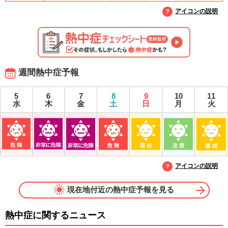
アイコンの説明
週間熱中症予報
5
6
7
8
9
10
11
水
木
金
土
日
月
火
アイコンの説明
現在地付近の熱中症予報を見る
熱中症に関するニュース