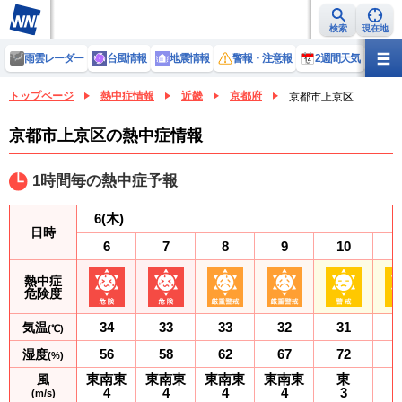
検索
現在地
雨雲レーダー
台風情報
地震情報
警報・注意報
2週間天気
ラ
トップページ
熱中症情報
近畿
京都府
京都市上京区
京都市上京区の熱中症情報
1時間毎の熱中症予報
6
(木)
日時
6
7
8
9
10
熱中症
危険度
34
33
33
32
31
気温
(℃)
56
58
62
67
72
湿度
(%)
東南東
東南東
東南東
東南東
東
風
4
4
4
4
3
(m/s)