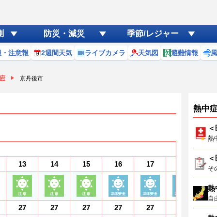
測
防災・減災
季節/レジャー
報・注意報
2週間天気
ライブカメラ
天気図
避難情報
府
京丹後市
熱中
＜
熱
＜
13
14
15
16
17
18
1
そ
熱
自
27
27
27
27
27
26
2