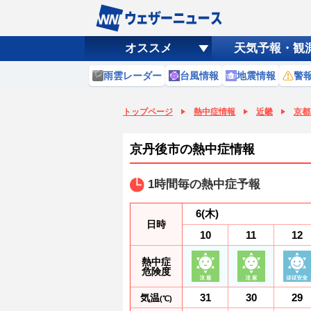
オススメ
天気予報・観
雨雲レーダー
台風情報
地震情報
警
トップページ
熱中症情報
近畿
京都
京丹後市の熱中症情報
1時間毎の熱中症予報
6
(木)
日時
10
11
12
熱中症
危険度
31
30
29
気温
(℃)