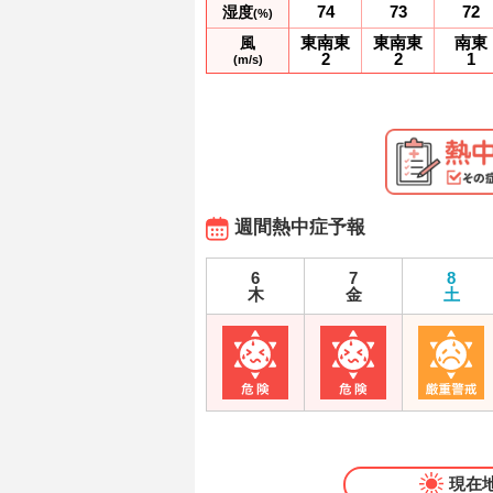
74
73
72
湿度
(%)
東南東
東南東
南東
風
2
2
1
(m/s)
週間熱中症予報
6
7
8
木
金
土
現在