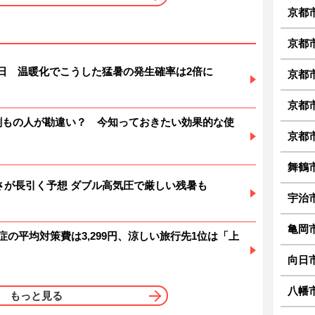
京都
京都
暑日 温暖化でこうした猛暑の発生確率は2倍に
京都
京都
6割もの人が勘違い？ 今知っておきたい効果的な使
京都
舞鶴
 暑さが長引く予想 ダブル高気圧で厳しい残暑も
宇治
亀岡
症の平均対策費は3,299円、涼しい旅行先1位は「上
向日
八幡
もっと見る