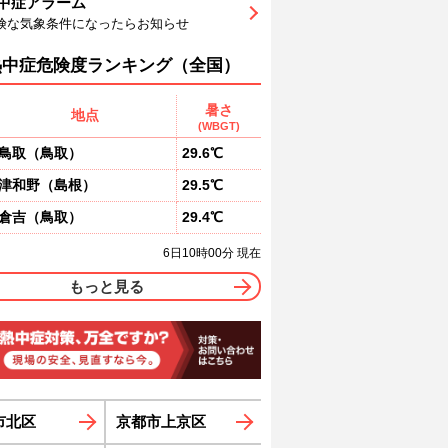
中症アラーム
3
83
82
77
71
66
60
険な気象条件になったらお知らせ
東
南東
南東
南東
南東
南東
南東
1
2
2
2
2
2
熱中症危険度ランキング（全国）
暑さ
地点
(WBGT)
鳥取
（
鳥取
）
29.6℃
津和野
（
島根
）
29.5℃
倉吉
（
鳥取
）
29.4℃
6日10時00分 現在
もっと見る
市北区
京都市上京区