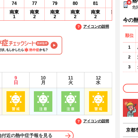
熱
74
77
79
80
81
82
8
危
南東
南東
南東
南東
南東
南東
南
1
2
2
2
2
2
2
今の
アイコンの説明
順位
1
2
3
9
10
11
12
日
月
火
水
アイコンの説明
京都
地付近の熱中症予報を見る