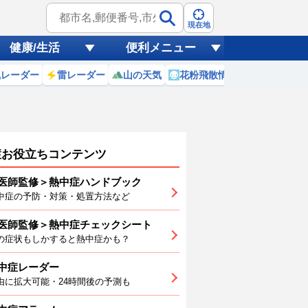
現在地
健康/生活
便利メニュー
風レーダー
雷レーダー
山の天気
花粉飛散情報
世界天気
症お役立ちコンテンツ
医師監修＞熱中症ハンドブック
中症の予防・対策・処置方法など
7
(金)
医師監修＞熱中症チェックシート
9
20
21
22
23
0
1
の症状もしかすると熱中症かも？
中症レーダー
由に拡大可能・24時間後の予測も
6
26
26
27
29
30
32