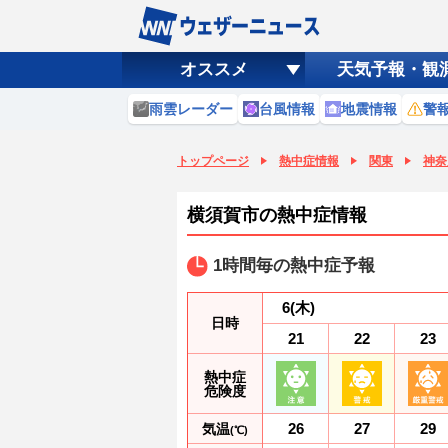
オススメ
天気予報・観
雨雲レーダー
台風情報
地震情報
警
トップページ
熱中症情報
関東
神奈
横須賀市の熱中症情報
1時間毎の熱中症予報
6
(木)
日時
21
22
23
熱中症
危険度
26
27
29
気温
(℃)