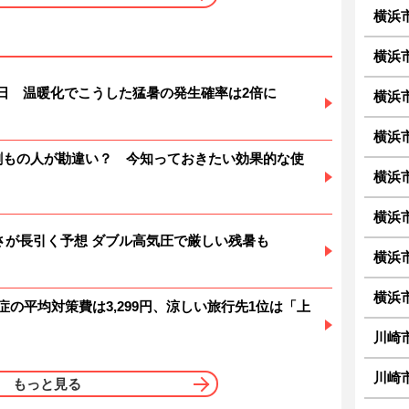
横浜
横浜
暑日 温暖化でこうした猛暑の発生確率は2倍に
横浜
横浜
6割もの人が勘違い？ 今知っておきたい効果的な使
横浜
横浜
 暑さが長引く予想 ダブル高気圧で厳しい残暑も
横浜
横浜
症の平均対策費は3,299円、涼しい旅行先1位は「上
川崎
川崎
もっと見る