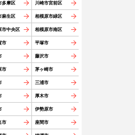
市多摩区
川崎市宮前区
市麻生区
相模原市緑区
原市中央区
相模原市南区
賀市
平塚市
市
藤沢市
原市
茅ヶ崎市
市
三浦市
市
厚木市
市
伊勢原市
名市
座間市