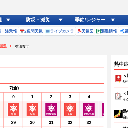
測
防災・減災
季節/レジャー
報・注意報
2週間天気
ライブカメラ
天気図
避難情報
川県
横須賀市
熱中
＜
熱
7
(金)
＜
0
1
2
3
4
5
6
そ
熱
自
29
30
31
32
32
32
3