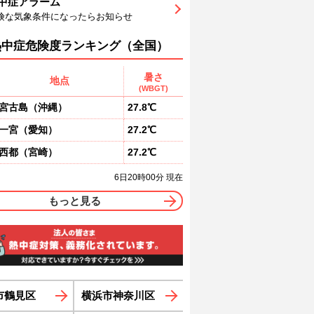
中症アラーム
5
77
79
82
83
84
85
険な気象条件になったらお知らせ
南
南
南
南
南
南
南
3
3
3
2
2
2
熱中症危険度ランキング（全国）
暑さ
地点
(WBGT)
宮古島
（
沖縄
）
27.8℃
一宮
（
愛知
）
27.2℃
西都
（
宮崎
）
27.2℃
6日20時00分 現在
もっと見る
市鶴見区
横浜市神奈川区