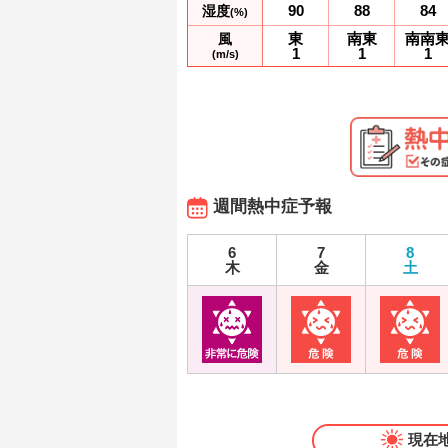
90
88
84
湿度
(%)
東
南東
南南
風
1
1
1
(m/s)
週間熱中症予報
6
7
8
木
金
土
現在