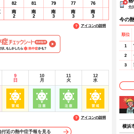
熱
82
81
79
77
76
76
7
危
東
南
南
南
南
南
南
2
2
3
3
3
3
3
今の
アイコンの説明
順位
1
2
3
9
10
11
12
日
月
火
水
アイコンの説明
横浜
地付近の熱中症予報を見る