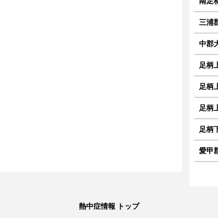
南足
三浦
中郡
足柄
足柄
足柄
足柄
愛甲
熱中症情報 トップ