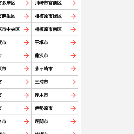
市多摩区
川崎市宮前区
市麻生区
相模原市緑区
原市中央区
相模原市南区
賀市
平塚市
市
藤沢市
原市
茅ヶ崎市
市
三浦市
市
厚木市
市
伊勢原市
名市
座間市