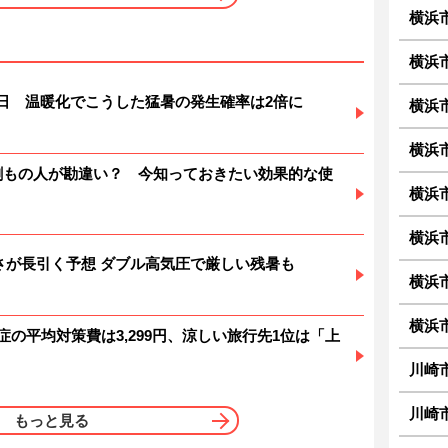
横浜
横浜
暑日 温暖化でこうした猛暑の発生確率は2倍に
横浜
横浜
6割もの人が勘違い？ 今知っておきたい効果的な使
横浜
横浜
 暑さが長引く予想 ダブル高気圧で厳しい残暑も
横浜
横浜
症の平均対策費は3,299円、涼しい旅行先1位は「上
川崎
川崎
もっと見る