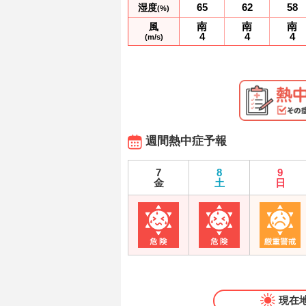
65
62
58
湿度
(%)
南
南
南
風
4
4
4
(m/s)
週間熱中症予報
7
8
9
金
土
日
現在