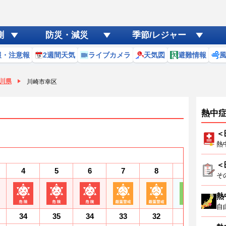
測
防災・減災
季節/レジャー
報・注意報
2週間天気
ライブカメラ
天気図
避難情報
川県
川崎市幸区
熱中
＜
熱
＜
4
5
6
7
8
9
1
そ
熱
自
34
35
34
33
32
30
2