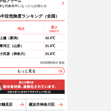
中症アラーム
9
72
75
77
79
81
83
険な気象条件になったらお知らせ
南
南
南
南
南
南
南
4
4
3
3
2
1
熱中症危険度ランキング（全国）
暑さ
地点
(WBGT)
上越
（
新潟
）
32.0℃
寒河江
（
山形
）
31.9℃
小田原
（
神奈川
）
31.8℃
8日00時30分 現在
もっと見る
市鶴見区
横浜市神奈川区