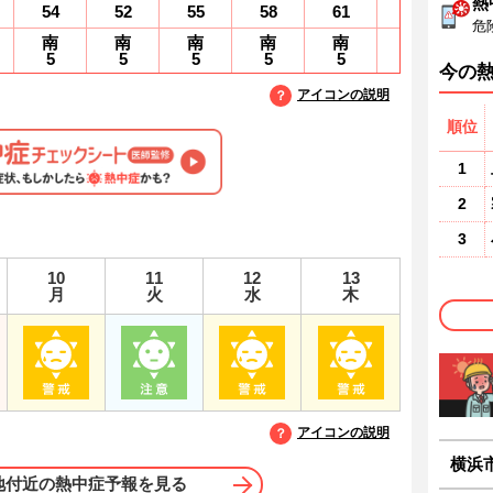
熱
54
52
55
58
61
65
6
危
南
南
南
南
南
南
5
5
5
5
5
5
4
今の
アイコンの説明
順位
1
2
3
10
11
12
13
月
火
水
木
アイコンの説明
横浜
地付近の熱中症予報を見る