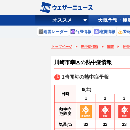
オススメ
天気予報・観
雨雲レーダー
台風情報
地震情報
警
トップページ
熱中症情報
関東
神奈
川崎市幸区の熱中症情報
1時間毎の熱中症予報
8
(土)
日時
1
2
3
熱中症
危険度
32
33
33
気温
(℃)