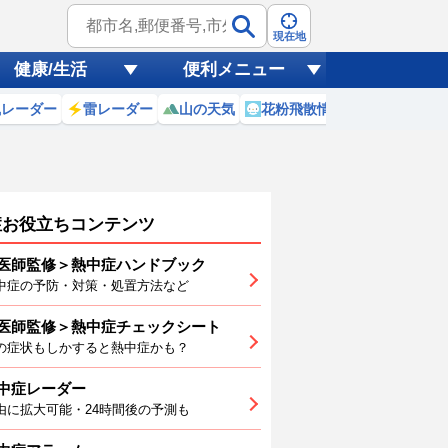
現在地
健康/生活
便利メニュー
風レーダー
雷レーダー
山の天気
花粉飛散情報
世界天気
症お役立ちコンテンツ
医師監修＞熱中症ハンドブック
中症の予防・対策・処置方法など
医師監修＞熱中症チェックシート
0
11
12
13
14
15
16
の症状もしかすると熱中症かも？
中症レーダー
由に拡大可能・24時間後の予測も
9
28
28
28
28
27
27