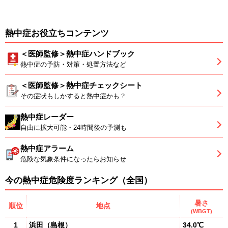
熱中症お役立ちコンテンツ
＜医師監修＞熱中症ハンドブック
熱中症の予防・対策・処置方法など
＜医師監修＞熱中症チェックシート
その症状もしかすると熱中症かも？
熱中症レーダー
自由に拡大可能・24時間後の予測も
熱中症アラーム
危険な気象条件になったらお知らせ
今の熱中症危険度ランキング（全国）
暑さ
順位
地点
(WBGT)
1
浜田
（
島根
）
34.0℃