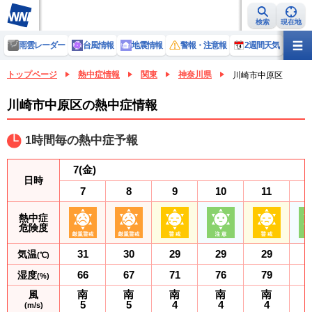
検索
現在地
雨雲レーダー
台風情報
地震情報
警報・注意報
2週間天気
ラ
トップページ
熱中症情報
関東
神奈川県
川崎市中原区
川崎市中原区の熱中症情報
1時間毎の熱中症予報
7
(金)
日時
7
8
9
10
11
熱中症
危険度
31
30
29
29
29
気温
(℃)
66
67
71
76
79
湿度
(%)
南
南
南
南
南
風
5
5
4
4
4
(m/s)