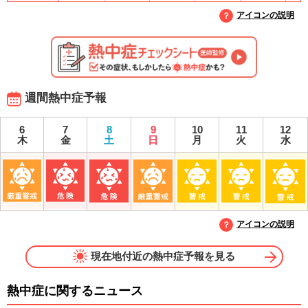
アイコンの説明
週間熱中症予報
6
7
8
9
10
11
12
木
金
土
日
月
火
水
アイコンの説明
現在地付近の熱中症予報を見る
熱中症に関するニュース