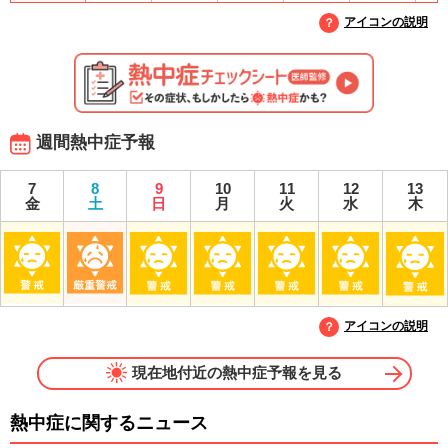
アイコンの説明
週間熱中症予報
7
8
9
10
11
12
13
金
土
日
月
火
水
木
アイコンの説明
現在地付近の熱中症予報を見る
熱中症に関するニュース