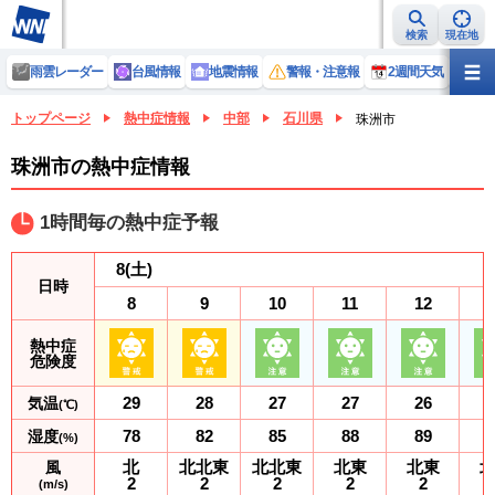
検索
現在地
雨雲レーダー
台風情報
地震情報
警報・注意報
2週間天気
ラ
トップページ
熱中症情報
中部
石川県
珠洲市
珠洲市の熱中症情報
1時間毎の熱中症予報
8
(土)
日時
8
9
10
11
12
熱中症
危険度
29
28
27
27
26
気温
(℃)
78
82
85
88
89
湿度
(%)
北
北北東
北北東
北東
北東
風
2
2
2
2
2
(m/s)