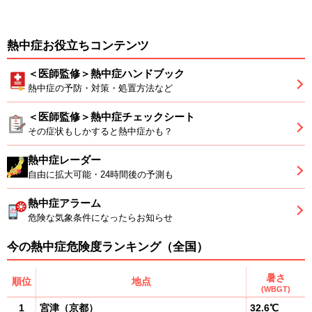
熱中症お役立ちコンテンツ
＜医師監修＞熱中症ハンドブック
熱中症の予防・対策・処置方法など
＜医師監修＞熱中症チェックシート
その症状もしかすると熱中症かも？
熱中症レーダー
自由に拡大可能・24時間後の予測も
熱中症アラーム
危険な気象条件になったらお知らせ
今の熱中症危険度ランキング（全国）
暑さ
順位
地点
(WBGT)
1
宮津
（
京都
）
32.6℃