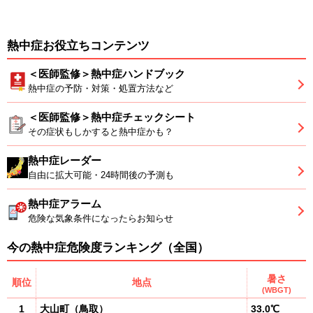
熱中症お役立ちコンテンツ
＜医師監修＞熱中症ハンドブック
熱中症の予防・対策・処置方法など
＜医師監修＞熱中症チェックシート
その症状もしかすると熱中症かも？
熱中症レーダー
自由に拡大可能・24時間後の予測も
熱中症アラーム
危険な気象条件になったらお知らせ
今の熱中症危険度ランキング（全国）
暑さ
順位
地点
(WBGT)
1
大山町
（
鳥取
）
33.0℃