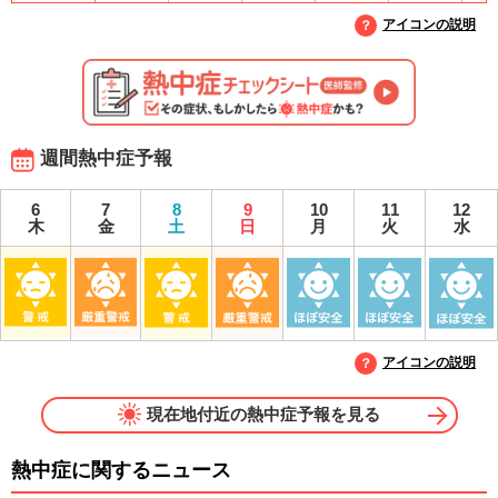
アイコンの説明
週間熱中症予報
6
7
8
9
10
11
12
木
金
土
日
月
火
水
アイコンの説明
現在地付近の熱中症予報を見る
熱中症に関するニュース