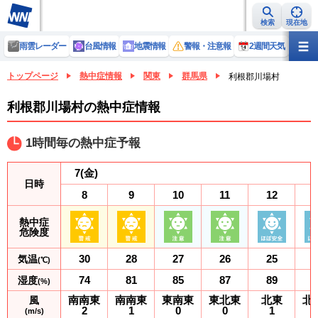
検索
現在地
雨雲レーダー
台風情報
地震情報
警報・注意報
2週間天気
ラ
トップページ
熱中症情報
関東
群馬県
利根郡川場村
利根郡川場村の熱中症情報
1時間毎の熱中症予報
7
(金)
日時
8
9
10
11
12
熱中症
危険度
30
28
27
26
25
気温
(℃)
74
81
85
87
89
湿度
(%)
南南東
南南東
東南東
東北東
北東
北
風
2
1
0
0
1
(m/s)