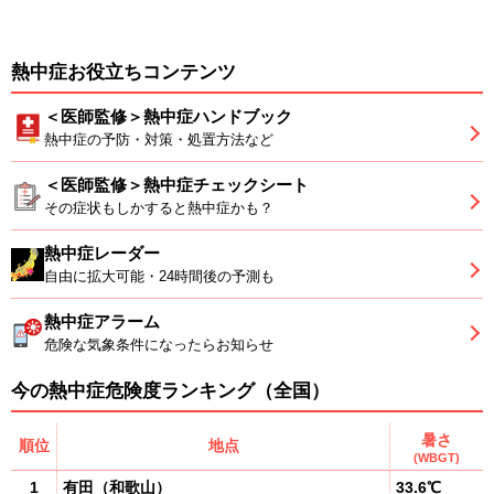
熱中症お役立ちコンテンツ
＜医師監修＞熱中症ハンドブック
熱中症の予防・対策・処置方法など
＜医師監修＞熱中症チェックシート
その症状もしかすると熱中症かも？
熱中症レーダー
自由に拡大可能・24時間後の予測も
熱中症アラーム
危険な気象条件になったらお知らせ
今の熱中症危険度ランキング（全国）
暑さ
順位
地点
(WBGT)
1
有田
（
和歌山
）
33.6℃