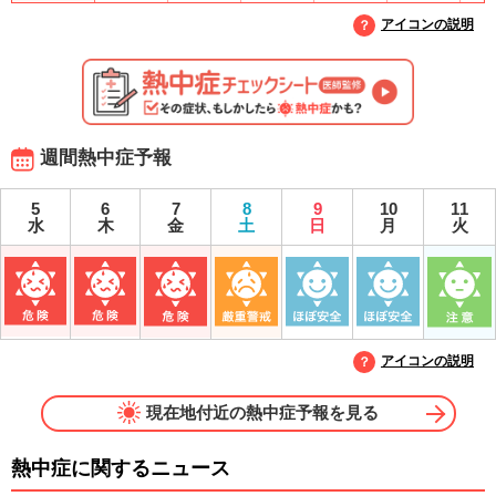
アイコンの説明
週間熱中症予報
5
6
7
8
9
10
11
水
木
金
土
日
月
火
アイコンの説明
現在地付近の熱中症予報を見る
熱中症に関するニュース