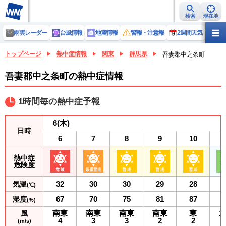
検索
現在地
雨雲レーダー
台風情報
地震情報
警報・注意報
2週間天気
ラ
トップページ
熱中症情報
関東
群馬県
吾妻郡中之条町
吾妻郡中之条町の熱中症情報
1時間毎の熱中症予報
6
(木)
日時
6
7
8
9
10
熱中症
危険度
32
30
30
29
28
気温
(℃)
67
70
75
81
87
湿度
(%)
南東
南東
南東
南東
東
風
4
3
3
2
2
(m/s)