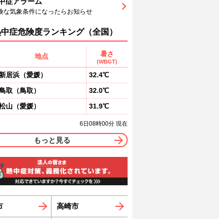
中症アラーム
3
94
95
94
94
92
88
険な気象条件になったらお知らせ
東
北東
北東
北東
北東
北東
北東
0
0
0
0
0
0
熱中症危険度ランキング（全国）
暑さ
地点
(WBGT)
新居浜
（
愛媛
）
32.4℃
鳥取
（
鳥取
）
32.0℃
松山
（
愛媛
）
31.9℃
6日08時00分 現在
もっと見る
市
高崎市