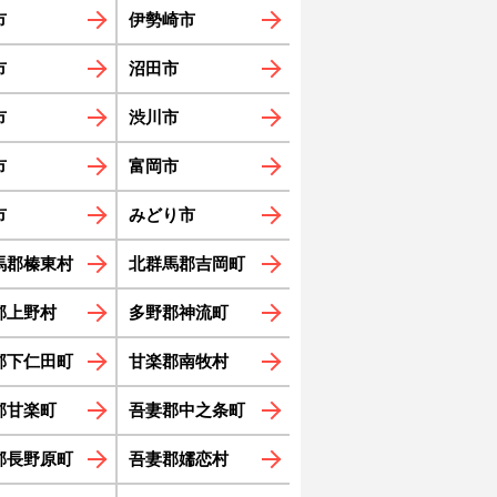
市
伊勢崎市
市
沼田市
市
渋川市
市
富岡市
市
みどり市
馬郡榛東村
北群馬郡吉岡町
郡上野村
多野郡神流町
郡下仁田町
甘楽郡南牧村
郡甘楽町
吾妻郡中之条町
郡長野原町
吾妻郡嬬恋村