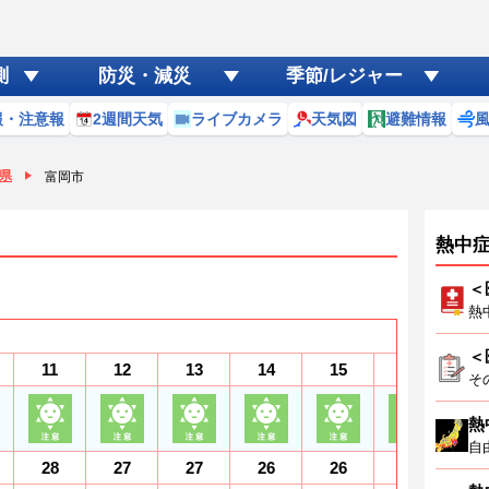
測
防災・減災
季節/レジャー
報・注意報
2週間天気
ライブカメラ
天気図
避難情報
県
富岡市
熱中
＜
熱
＜
11
12
13
14
15
16
1
そ
熱
自
28
27
27
26
26
26
2