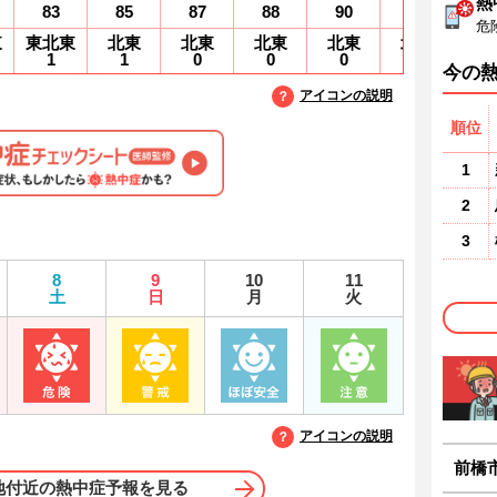
熱
83
85
87
88
90
92
9
危
東
東北東
北東
北東
北東
北東
北東
北
1
1
0
0
0
0
0
今の
アイコンの説明
順位
1
2
3
8
9
10
11
土
日
月
火
アイコンの説明
前橋
地付近の熱中症予報を見る