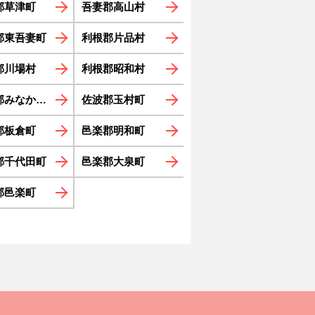
郡草津町
吾妻郡高山村
郡東吾妻町
利根郡片品村
郡川場村
利根郡昭和村
みなかみ町
佐波郡玉村町
郡板倉町
邑楽郡明和町
郡千代田町
邑楽郡大泉町
郡邑楽町