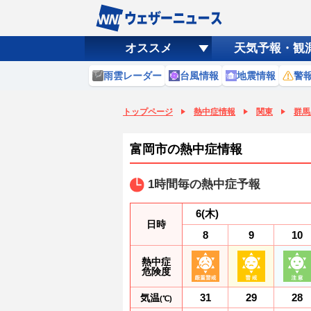
オススメ
天気予報・観
雨雲レーダー
台風情報
地震情報
警
トップページ
熱中症情報
関東
群馬
富岡市の熱中症情報
1時間毎の熱中症予報
6
(木)
日時
8
9
10
熱中症
危険度
31
29
28
気温
(℃)