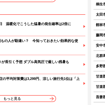
桐生
太田
暑日 温暖化でこうした猛暑の発生確率は2倍に
館林
藤岡
6割もの人が勘違い？ 今知っておきたい効果的な使
安中
北群
 暑さが長引く予想 ダブル高気圧で厳しい残暑も
多野
甘楽
症の平均対策費は3,299円、涼しい旅行先1位は「上
甘楽
吾妻
もっと見る