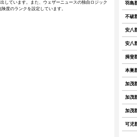
に算出しています。また、ウェザーニュースの独自ロジック
羽島
危険度のランクを設定しています。
不破
安八
安八
揖斐
本巣
加茂
加茂
加茂
可児