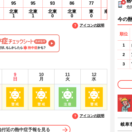
熱
95
95
93
86
77
68
6
危
北東
北東
北東
北東
東
南南東
1
1
0
0
0
0
1
今の
アイコンの説明
順位
1
2
3
9
10
11
12
日
月
火
水
アイコンの説明
岐阜
地付近の熱中症予報を見る