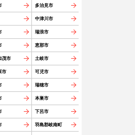
市
多治見市
中津川市
市
瑞浪市
市
恵那市
加茂市
土岐市
原市
可児市
市
瑞穂市
市
本巣市
市
下呂市
市
羽島郡岐南町