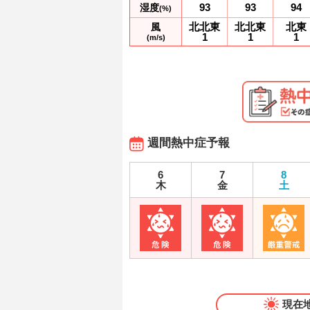
93
93
94
湿度
(%)
北北東
北北東
北東
風
1
1
1
(m/s)
週間熱中症予報
6
7
8
木
金
土
現在