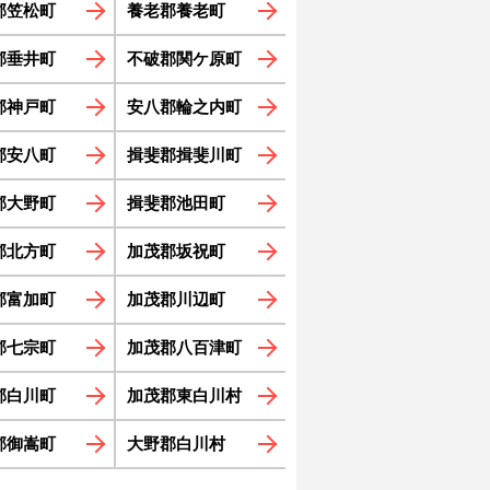
郡笠松町
養老郡養老町
郡垂井町
不破郡関ケ原町
郡神戸町
安八郡輪之内町
郡安八町
揖斐郡揖斐川町
郡大野町
揖斐郡池田町
郡北方町
加茂郡坂祝町
郡富加町
加茂郡川辺町
郡七宗町
加茂郡八百津町
郡白川町
加茂郡東白川村
郡御嵩町
大野郡白川村