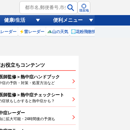
現在地
健康/生活
便利メニュー
風レーダー
雷レーダー
山の天気
花粉飛散情報
世界天気
症お役立ちコンテンツ
医師監修＞熱中症ハンドブック
中症の予防・対策・処置方法など
医師監修＞熱中症チェックシート
2
3
4
5
6
7
の症状もしかすると熱中症かも？
中症レーダー
由に拡大可能・24時間後の予測も
2
34
35
35
35
35
33