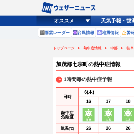
オススメ
天気予報・観
雨雲レーダー
台風情報
地震情報
警
トップページ
熱中症情報
中部
岐阜
加茂郡七宗町の熱中症情報
1時間毎の熱中症予報
6
(木)
日時
16
17
18
熱中症
危険度
26
26
26
気温
(℃)