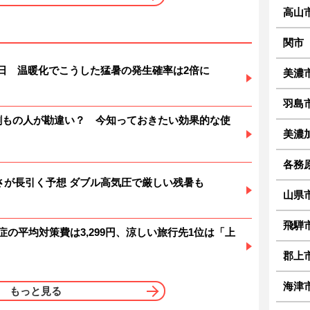
高山
関市
暑日 温暖化でこうした猛暑の発生確率は2倍に
美濃
羽島
6割もの人が勘違い？ 今知っておきたい効果的な使
美濃
各務
 暑さが長引く予想 ダブル高気圧で厳しい残暑も
山県
飛騨
症の平均対策費は3,299円、涼しい旅行先1位は「上
郡上
海津
もっと見る