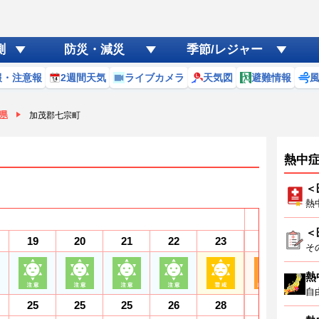
測
防災・減災
季節/レジャー
報・注意報
2週間天気
ライブカメラ
天気図
避難情報
県
加茂郡七宗町
熱中
＜
熱
7
(金)
＜
19
20
21
22
23
0
1
そ
熱
自
25
25
25
26
28
30
3