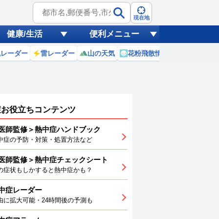
現在地
健康/生活
便利メニュー
風レーダー
雷レーダー
山の天気
花粉飛散情報
世界天気
症お役立ちコンテンツ
医師監修＞熱中症ハンドブック
中症の予防・対策・処置方法など
医師監修＞熱中症チェックシート
2
13
14
15
16
17
18
の症状もしかすると熱中症かも？
中症レーダー
由に拡大可能・24時間後の予測も
9
28
28
28
28
27
27