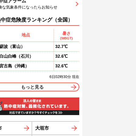
中症アラーム
0
82
83
84
84
85
86
険な気象条件になったらお知らせ
南東
南東
南東
東南東
東南東
東
東
1
1
1
1
1
1
熱中症危険度ランキング（全国）
暑さ
地点
(WBGT)
砺波
（
富山
）
32.7℃
白山白峰
（
石川
）
32.6℃
宮古島
（
沖縄
）
32.6℃
6日02時30分 現在
もっと見る
市
大垣市