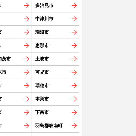
市
多治見市
中津川市
市
瑞浪市
市
恵那市
加茂市
土岐市
原市
可児市
市
瑞穂市
市
本巣市
市
下呂市
市
羽島郡岐南町