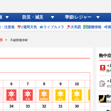
測
防災・減災
季節/レジャー
報・注意報
2週間天気
ライブカメラ
天気図
避難情報
県
不破郡垂井町
熱中
＜
熱
＜
6
7
8
9
10
11
1
そ
熱
自
34
33
32
31
30
29
2