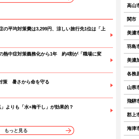
高山
関市
症の平均対策費は3,299円、涼しい旅行先1位は「上
美濃
羽島
場の熱中症対策義務化から1年 約4割が「職場に変
美濃
各務
対策 暑さから命を守る
山県
飛騨
塩」よりも「水+梅干し」が効果的？
郡上
海津
もっと見る