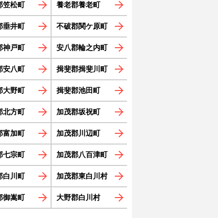
郡笠松町
養老郡養老町
郡垂井町
不破郡関ケ原町
郡神戸町
安八郡輪之内町
郡安八町
揖斐郡揖斐川町
郡大野町
揖斐郡池田町
郡北方町
加茂郡坂祝町
郡富加町
加茂郡川辺町
郡七宗町
加茂郡八百津町
郡白川町
加茂郡東白川村
郡御嵩町
大野郡白川村