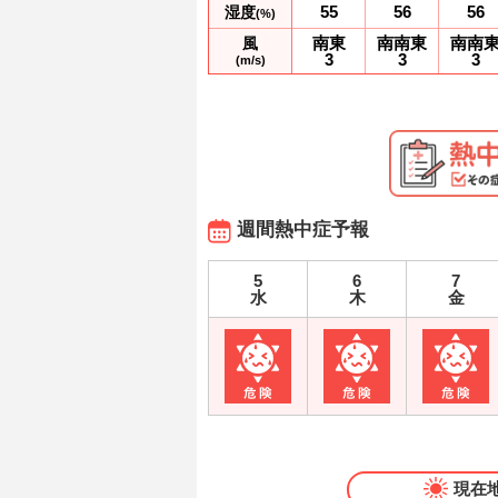
55
56
56
湿度
(%)
南東
南南東
南南
風
3
3
3
(m/s)
週間熱中症予報
5
6
7
水
木
金
現在