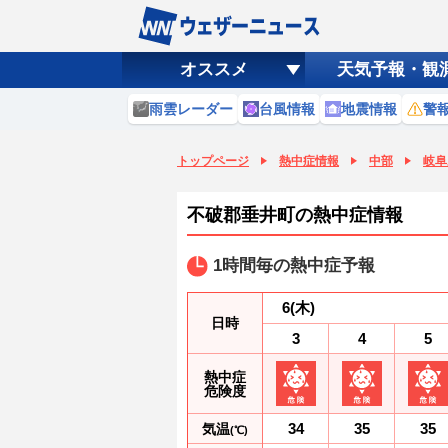
オススメ
天気予報・観
雨雲レーダー
台風情報
地震情報
警
トップページ
熱中症情報
中部
岐阜
不破郡垂井町の熱中症情報
1時間毎の熱中症予報
6
(木)
日時
3
4
5
熱中症
危険度
34
35
35
気温
(℃)