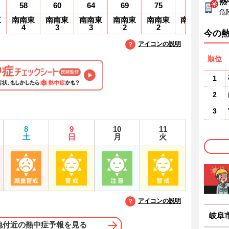
熱
58
60
64
69
75
79
8
危
東
南南東
南南東
南南東
南南東
南南東
南南東
南
4
3
3
2
2
1
1
今の
アイコンの説明
順位
1
2
3
8
9
10
11
土
日
月
火
アイコンの説明
岐阜
地付近の熱中症予報を見る