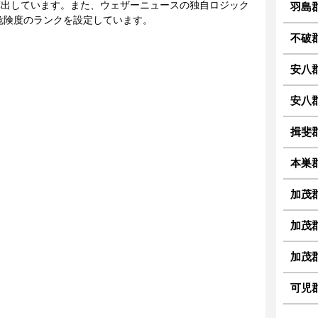
に算出しています。また、ウェザーニュースの独自ロジック
羽島
危険度のランクを設定しています。
不破
安八
安八
揖斐
本巣
加茂
加茂
加茂
可児