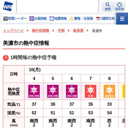
検索
現在地
雨雲レーダー
台風情報
地震情報
警報・注意報
2週間天気
ラ
トップページ
熱中症情報
中部
岐阜県
美濃市
美濃市の熱中症情報
1時間毎の熱中症予報
10
(月)
日時
4
5
6
7
8
熱中症
危険度
37
38
37
35
33
気温
(℃)
52
51
51
53
54
湿度
(%)
南西
南西
南西
南西
西
北
風
2
3
2
2
2
(m/s)