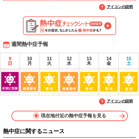
アイコンの説明
週間熱中症予報
9
10
11
12
13
14
15
日
月
火
水
木
金
土
アイコンの説明
現在地付近の熱中症予報を見る
熱中症に関するニュース