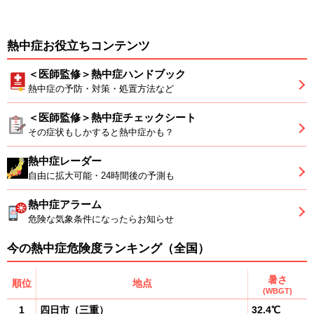
熱中症お役立ちコンテンツ
＜医師監修＞熱中症ハンドブック
熱中症の予防・対策・処置方法など
＜医師監修＞熱中症チェックシート
その症状もしかすると熱中症かも？
熱中症レーダー
自由に拡大可能・24時間後の予測も
熱中症アラーム
危険な気象条件になったらお知らせ
今の熱中症危険度ランキング（全国）
暑さ
順位
地点
(WBGT)
1
四日市
（
三重
）
32.4℃