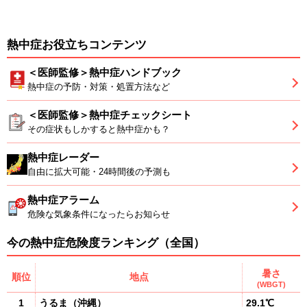
熱中症お役立ちコンテンツ
＜医師監修＞熱中症ハンドブック
熱中症の予防・対策・処置方法など
＜医師監修＞熱中症チェックシート
その症状もしかすると熱中症かも？
熱中症レーダー
自由に拡大可能・24時間後の予測も
熱中症アラーム
危険な気象条件になったらお知らせ
今の熱中症危険度ランキング（全国）
暑さ
順位
地点
(WBGT)
1
うるま
（
沖縄
）
29.1℃