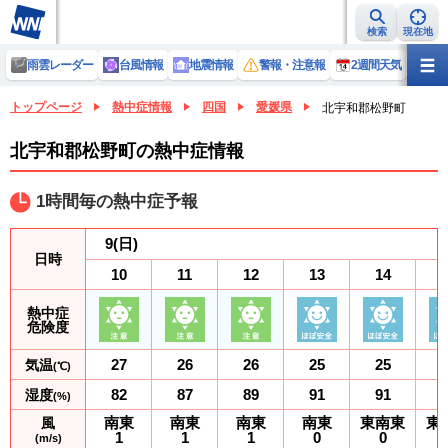
検索
現在地
雨雲レーダー
台風情報
地震情報
警報・注意報
2週間天気
ラ
トップページ
熱中症情報
四国
愛媛県
北宇和郡松野町
北宇和郡松野町の熱中症情報
1時間毎の熱中症予報
9
(日)
日時
10
11
12
13
14
熱中症
危険度
27
26
26
25
25
気温
(℃)
82
87
89
91
91
湿度
(%)
南東
南東
南東
南東
東南東
東
風
1
1
1
0
0
(m/s)