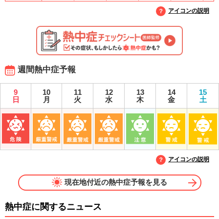
アイコンの説明
週間熱中症予報
9
10
11
12
13
14
15
日
月
火
水
木
金
土
アイコンの説明
現在地付近の熱中症予報を見る
熱中症に関するニュース