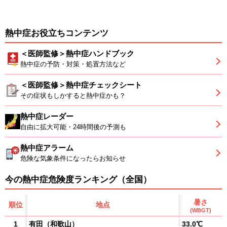
熱中症お役立ちコンテンツ
＜医師監修＞熱中症ハンドブック
熱中症の予防・対策・処置方法など
＜医師監修＞熱中症チェックシート
その症状もしかすると熱中症かも？
熱中症レーダー
自由に拡大可能・24時間後の予測も
熱中症アラーム
危険な気象条件になったらお知らせ
今の熱中症危険度ランキング（全国）
暑さ
順位
地点
(WBGT)
1
有田
（
和歌山
）
33.0℃