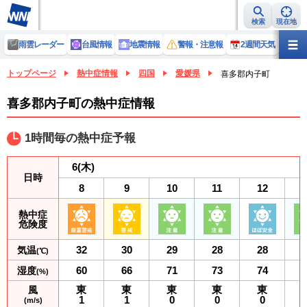
検索
現在地
雨雲レーダー
台風情報
地震情報
警報・注意報
2週間天気
ラ
トップページ
熱中症情報
四国
愛媛県
喜多郡内子町
喜多郡内子町の熱中症情報
1時間毎の熱中症予報
6
(木)
日時
8
9
10
11
12
熱中症
危険度
32
30
29
28
28
気温
(℃)
60
66
71
73
74
湿度
(%)
東
東
東
東
東
風
1
1
0
0
0
(m/s)