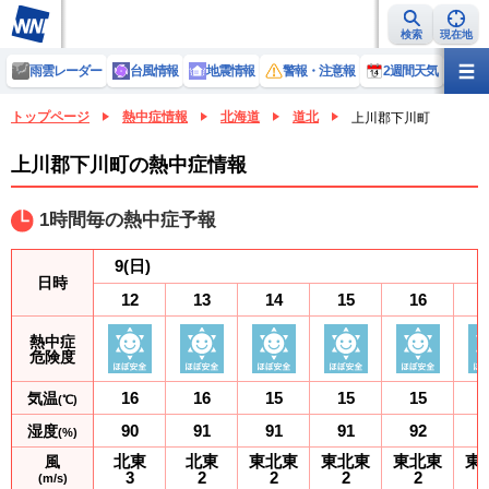
検索
現在地
雨雲レーダー
台風情報
地震情報
警報・注意報
2週間天気
ラ
トップページ
熱中症情報
北海道
道北
上川郡下川町
上川郡下川町の熱中症情報
1時間毎の熱中症予報
9
(日)
日時
12
13
14
15
16
熱中症
危険度
16
16
15
15
15
気温
(℃)
90
91
91
91
92
湿度
(%)
北東
北東
東北東
東北東
東北東
東
風
3
2
2
2
2
(m/s)