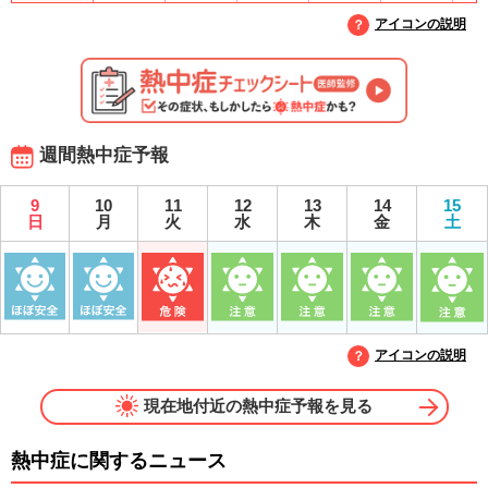
アイコンの説明
週間熱中症予報
9
10
11
12
13
14
15
日
月
火
水
木
金
土
アイコンの説明
現在地付近の熱中症予報を見る
熱中症に関するニュース