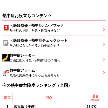
熱中症お役立ちコンテンツ
＜医師監修＞熱中症ハンドブック
熱中症の予防・対策・処置方法など
＜医師監修＞熱中症チェックシート
その症状もしかすると熱中症かも？
熱中症レーダー
自由に拡大可能・24時間後の予測も
熱中症アラーム
危険な気象条件になったらお知らせ
今の熱中症危険度ランキング（全国）
暑さ
順位
地点
(WBGT)
1
宮古島
（
沖縄
）
28.0℃