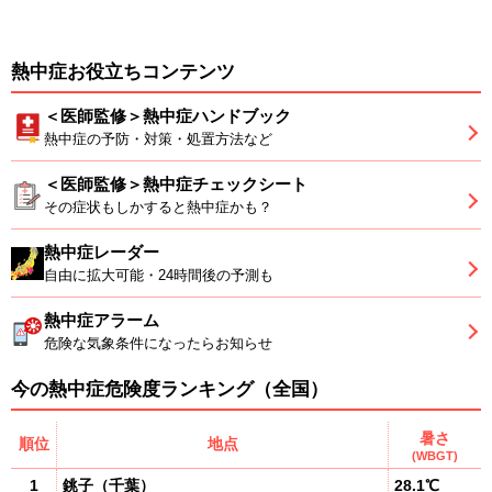
熱中症お役立ちコンテンツ
＜医師監修＞熱中症ハンドブック
熱中症の予防・対策・処置方法など
＜医師監修＞熱中症チェックシート
その症状もしかすると熱中症かも？
熱中症レーダー
自由に拡大可能・24時間後の予測も
熱中症アラーム
危険な気象条件になったらお知らせ
今の熱中症危険度ランキング（全国）
暑さ
順位
地点
(WBGT)
1
銚子
（
千葉
）
28.1℃