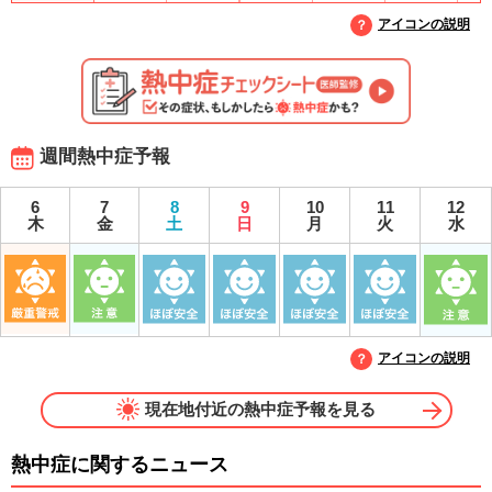
アイコンの説明
週間熱中症予報
6
7
8
9
10
11
12
木
金
土
日
月
火
水
アイコンの説明
現在地付近の熱中症予報を見る
熱中症に関するニュース