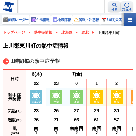
検索
現在地
雨雲レーダー
台風情報
地震情報
警報・注意報
2週間天気
ラ
トップページ
熱中症情報
北海道
道北
上川郡東川町
上川郡東川町の熱中症情報
1時間毎の熱中症予報
6
(木)
7
(金)
日時
22
23
0
1
2
熱中症
危険度
23
26
27
28
30
気温
(℃)
76
71
66
61
57
湿度
(%)
南
南
南南西
南西
南西
風
1
1
2
2
2
(m/s)