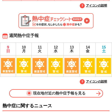
アイコンの説明
週間熱中症予報
9
10
11
12
13
14
15
日
月
火
水
木
金
土
アイコンの説明
現在地付近の熱中症予報を見る
熱中症に関するニュース