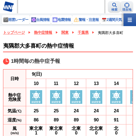
検索
現在地
雨雲レーダー
台風情報
地震情報
警報・注意報
2週間天気
ラ
トップページ
熱中症情報
関東
千葉県
夷隅郡大多喜町
夷隅郡大多喜町の熱中症情報
1時間毎の熱中症予報
9
(日)
日時
10
11
12
13
14
熱中症
危険度
25
25
24
24
24
気温
(℃)
86
89
89
90
91
湿度
(%)
東北東
東北東
北東
北北東
北
風
1
0
0
0
0
(m/s)