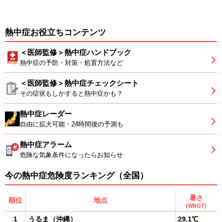
熱中症お役立ちコンテンツ
＜医師監修＞熱中症ハンドブック
熱中症の予防・対策・処置方法など
＜医師監修＞熱中症チェックシート
その症状もしかすると熱中症かも？
熱中症レーダー
自由に拡大可能・24時間後の予測も
熱中症アラーム
危険な気象条件になったらお知らせ
今の熱中症危険度ランキング（全国）
暑さ
順位
地点
(WBGT)
1
うるま
（
沖縄
）
29.1℃