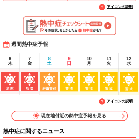
アイコンの説明
週間熱中症予報
6
7
8
9
10
11
12
木
金
土
日
月
火
水
アイコンの説明
現在地付近の熱中症予報を見る
熱中症に関するニュース