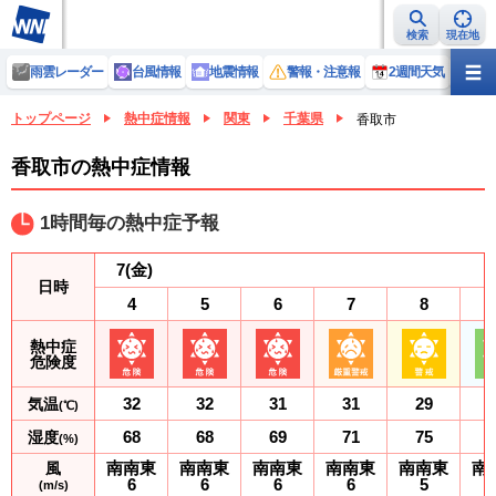
検索
現在地
雨雲レーダー
台風情報
地震情報
警報・注意報
2週間天気
ラ
トップページ
熱中症情報
関東
千葉県
香取市
香取市の熱中症情報
1時間毎の熱中症予報
7
(金)
日時
4
5
6
7
8
熱中症
危険度
32
32
31
31
29
気温
(℃)
68
68
69
71
75
湿度
(%)
南南東
南南東
南南東
南南東
南南東
南
風
6
6
6
6
5
(m/s)