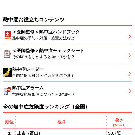
熱中症お役立ちコンテンツ
＜医師監修＞熱中症ハンドブック
熱中症の予防・対策・処置方法など
＜医師監修＞熱中症チェックシート
その症状もしかすると熱中症かも？
熱中症レーダー
自由に拡大可能・24時間後の予測も
熱中症アラーム
危険な気象条件になったらお知らせ
今の熱中症危険度ランキング（全国）
暑さ
順位
地点
(WBGT)
1
上市
（
富山
）
33.7℃