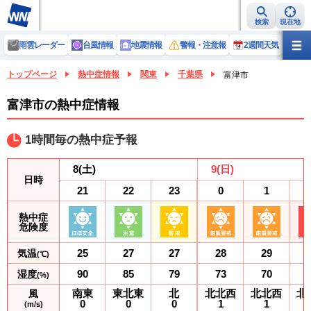
検索
現在地
雨雲レーダー
台風情報
地震情報
警報・注意報
2週間天気
ラ
トップページ
熱中症情報
関東
千葉県
富津市
富津市の熱中症情報
1時間毎の熱中症予報
8
(土)
9
(日)
日時
21
22
23
0
1
熱中症
危険度
25
27
27
28
29
気温
(℃)
90
85
79
73
70
湿度
(%)
南東
東北東
北
北北西
北北西
北
風
0
0
0
1
1
(m/s)