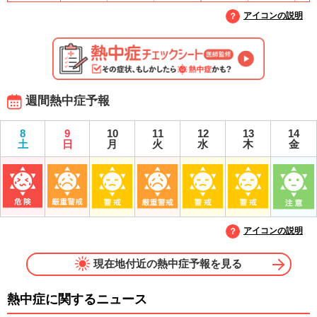
アイコンの説明
週間熱中症予報
8
9
10
11
12
13
14
土
日
月
火
水
木
金
アイコンの説明
現在地付近の熱中症予報を見る
熱中症に関するニュース