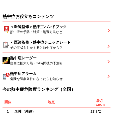
熱中症お役立ちコンテンツ
＜医師監修＞熱中症ハンドブック
熱中症の予防・対策・処置方法など
＜医師監修＞熱中症チェックシート
その症状もしかすると熱中症かも？
熱中症レーダー
自由に拡大可能・24時間後の予測も
熱中症アラーム
危険な気象条件になったらお知らせ
今の熱中症危険度ランキング（全国）
暑さ
順位
地点
(WBGT)
1
名護
（
沖縄
）
27.8℃