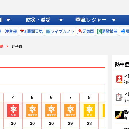
測
防災・減災
季節/レジャー
報・注意報
2週間天気
ライブカメラ
天気図
避難情報
県
銚子市
熱中
＜
熱
＜
4
5
6
7
8
9
1
そ
熱
自
30
30
30
29
28
28
2