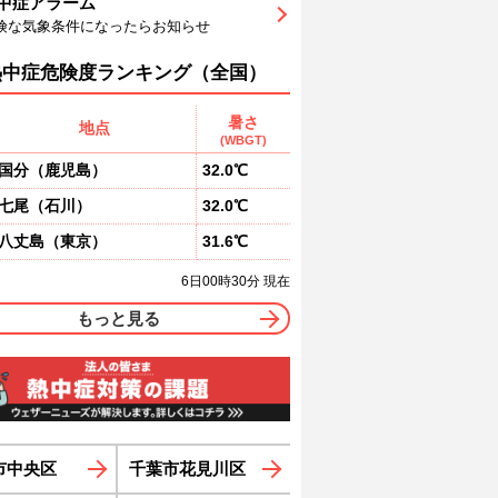
中症アラーム
0
91
92
93
93
94
94
険な気象条件になったらお知らせ
南東
南南東
南南東
南南東
南南東
南南東
南南東
南
1
2
2
2
1
1
熱中症危険度ランキング（全国）
暑さ
地点
(WBGT)
国分
（
鹿児島
）
32.0℃
七尾
（
石川
）
32.0℃
八丈島
（
東京
）
31.6℃
6日00時30分 現在
もっと見る
市中央区
千葉市花見川区