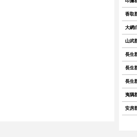
印旛
香取
大網
山武
長生
長生
長生
夷隅
安房