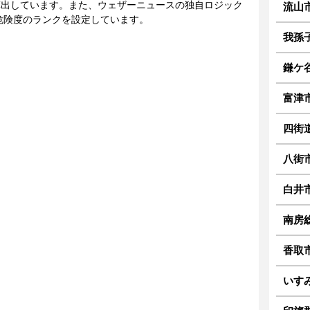
に算出しています。また、ウェザーニュースの独自ロジック
流山
危険度のランクを設定しています。
我孫
鎌ケ
富津
四街
八街
白井
南房
香取
いす