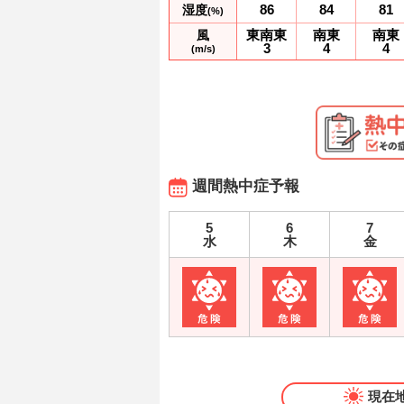
86
84
81
湿度
(%)
東南東
南東
南東
風
3
4
4
(m/s)
週間熱中症予報
5
6
7
水
木
金
現在