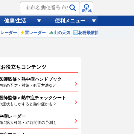
現在地
健康/生活
便利メニュー
風レーダー
雷レーダー
山の天気
花粉飛散情報
世界天気
症お役立ちコンテンツ
医師監修＞熱中症ハンドブック
中症の予防・対策・処置方法など
医師監修＞熱中症チェックシート
0
11
12
13
14
15
16
の症状もしかすると熱中症かも？
中症レーダー
由に拡大可能・24時間後の予測も
7
27
27
27
27
26
26