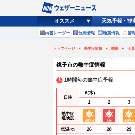
オススメ
天気予報・観
雨雲レーダー
台風情報
地震情報
警
トップページ
熱中症情報
関東
千葉
銚子市の熱中症情報
1時間毎の熱中症予報
6
(木)
日時
1
2
3
熱中症
危険度
26
28
29
気温
(℃)