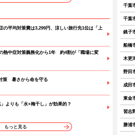
千葉
千葉
症の平均対策費は3,299円、涼しい旅行先1位は「上
銚子
船橋
場の熱中症対策義務化から1年 約4割が「職場に変
木更
野田
対策 暑さから命を守る
成田
東金
塩」よりも「水+梅干し」が効果的？
習志
勝浦
もっと見る