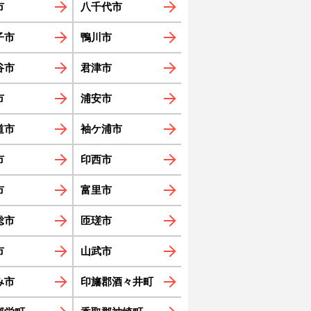
市
八千代市
子市
鴨川市
谷市
君津市
市
浦安市
道市
袖ケ浦市
市
印西市
市
富里市
総市
匝瑳市
市
山武市
み市
印旛郡酒々井町