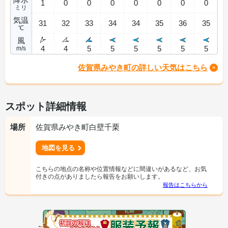
1
0
0
0
0
0
0
0
ミリ
気温
31
32
33
34
34
35
36
35
℃
風
4
4
5
5
5
5
5
5
m/s
佐賀県みやき町の詳しい天気はこちら
スポット詳細情報
場所
佐賀県みやき町白壁千栗
地図を見る
こちらの地点の名称や位置情報などに間違いがあるなど、お気
付きの点がありましたら報告をお願いします。
報告はこちらから