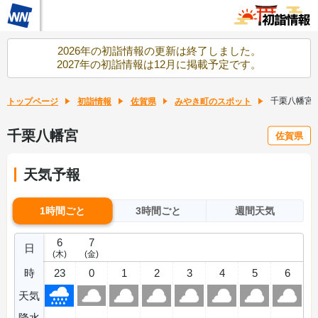
2026年の初詣情報の更新は終了しました。
2027年の初詣情報は12月に掲載予定です。
千栗八幡宮
トップページ
初詣情報
佐賀県
みやき町のスポット
千栗八幡宮
佐賀県
天気予報
1時間ごと
3時間ごと
週間天気
6
7
日
(木)
(金)
時
23
0
1
2
3
4
5
6
天気
降水