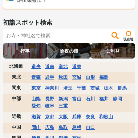
新年の幕開けに！
初詣スポット検索
現在地
行事
除夜の鐘
ご利益
北海道
道央
道南
道北
道東
東北
青森
岩手
秋田
宮城
山形
福島
関東
東京
神奈川
埼玉
千葉
茨城
栃木
群馬
中部
山梨
長野
新潟
富山
石川
福井
静岡
愛知
岐阜
三重
近畿
滋賀
京都
大阪
兵庫
奈良
和歌山
中国
岡山
広島
鳥取
島根
山口
四国