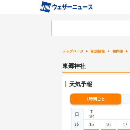
トップページ
初詣情報
福岡県
東郷神社
天気予報
1時間ごと
7
日
(金)
時
15
16
17