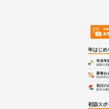
年はじめ
年末年
最新の見
新春お
2026年
初日の
新年の幕
初詣スポ