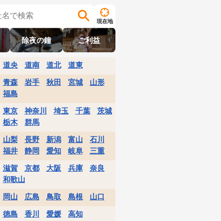
現在地
除夜の鐘
ご利益
道央
道南
道北
道東
青森
岩手
秋田
宮城
山形
福島
東京
神奈川
埼玉
千葉
茨城
栃木
群馬
山梨
長野
新潟
富山
石川
福井
静岡
愛知
岐阜
三重
滋賀
京都
大阪
兵庫
奈良
和歌山
岡山
広島
鳥取
島根
山口
徳島
香川
愛媛
高知