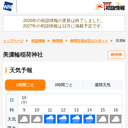
2026年の初詣情報の更新は終了しました。
2027年の初詣情報は12月に掲載予定です。
美濃輪
トップページ
初詣情報
静岡県
静岡市清水区のスポット
美濃輪稲荷神社
静岡県
天気予報
1時間ごと
3時間ごと
週間天気
10
日
(月)
時
9
10
11
12
13
14
15
16
天気
降水