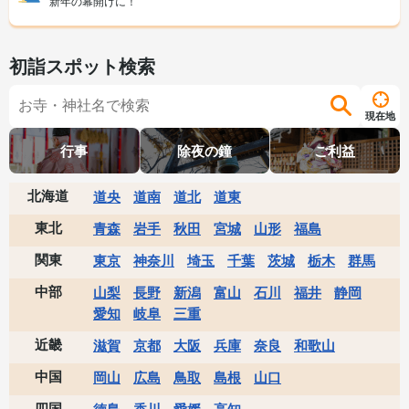
新年の幕開けに！
初詣スポット検索
現在地
行事
除夜の鐘
ご利益
北海道
道央
道南
道北
道東
東北
青森
岩手
秋田
宮城
山形
福島
関東
東京
神奈川
埼玉
千葉
茨城
栃木
群馬
中部
山梨
長野
新潟
富山
石川
福井
静岡
愛知
岐阜
三重
近畿
滋賀
京都
大阪
兵庫
奈良
和歌山
中国
岡山
広島
鳥取
島根
山口
四国