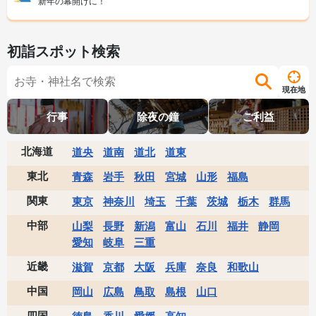
新年の幕開けに！
初詣スポット検索
現在地
行事
除夜の鐘
ご利益
北海道
道央
道南
道北
道東
東北
青森
岩手
秋田
宮城
山形
福島
関東
東京
神奈川
埼玉
千葉
茨城
栃木
群馬
中部
山梨
長野
新潟
富山
石川
福井
静岡
愛知
岐阜
三重
近畿
滋賀
京都
大阪
兵庫
奈良
和歌山
中国
岡山
広島
鳥取
島根
山口
四国