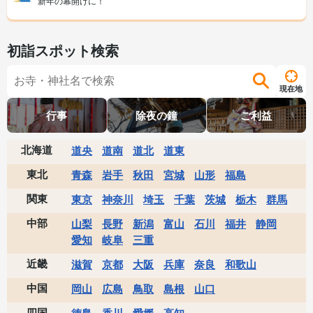
新年の幕開けに！
初詣スポット検索
現在地
行事
除夜の鐘
ご利益
北海道
道央
道南
道北
道東
東北
青森
岩手
秋田
宮城
山形
福島
関東
東京
神奈川
埼玉
千葉
茨城
栃木
群馬
中部
山梨
長野
新潟
富山
石川
福井
静岡
愛知
岐阜
三重
近畿
滋賀
京都
大阪
兵庫
奈良
和歌山
中国
岡山
広島
鳥取
島根
山口
四国