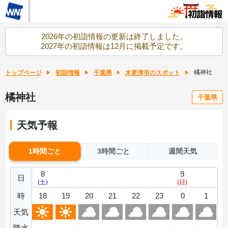
2026年の初詣情報の更新は終了しました。
2027年の初詣情報は12月に掲載予定です。
橘神社
トップページ
初詣情報
千葉県
木更津市のスポット
橘神社
千葉県
天気予報
1時間ごと
3時間ごと
週間天気
8
9
日
(土)
(日)
時
18
19
20
21
22
23
0
1
天気
降水