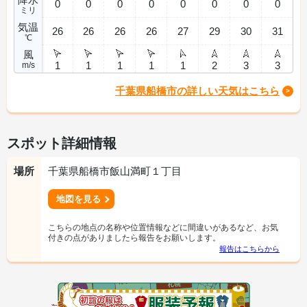
0
0
0
0
0
0
0
0
ミリ
気温
26
26
26
26
27
29
30
31
℃
風
1
1
1
1
1
2
3
3
m/s
千葉県船橋市の詳しい天気はこちら
スポット詳細情報
場所
千葉県船橋市飯山満町１丁目
地図を見る
こちらの地点の名称や位置情報などに間違いがあるなど、お気
付きの点がありましたら報告をお願いします。
報告はこちらから