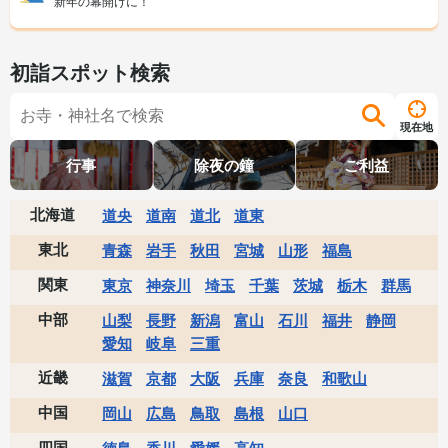
新年の幕開けに！
初詣スポット検索
現在地
行事
除夜の鐘
ご利益
北海道
道央
道南
道北
道東
東北
青森
岩手
秋田
宮城
山形
福島
関東
東京
神奈川
埼玉
千葉
茨城
栃木
群馬
中部
山梨
長野
新潟
富山
石川
福井
静岡
愛知
岐阜
三重
近畿
滋賀
京都
大阪
兵庫
奈良
和歌山
中国
岡山
広島
鳥取
島根
山口
四国