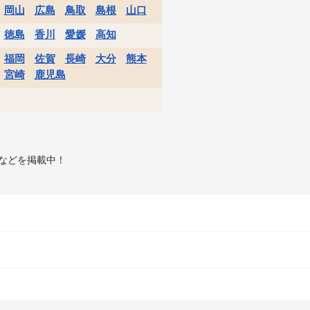
岡山
広島
鳥取
島根
山口
徳島
香川
愛媛
高知
福岡
佐賀
長崎
大分
熊本
宮崎
鹿児島
などを掲載中！