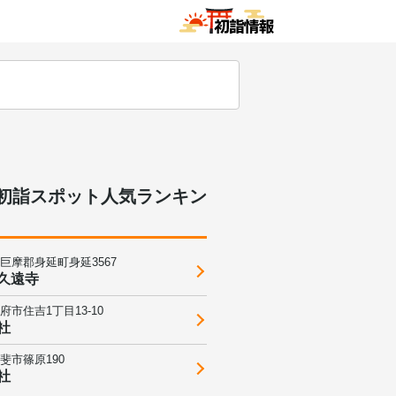
初詣スポット人気ランキン
巨摩郡身延町身延3567
久遠寺
府市住吉1丁目13-10
社
斐市篠原190
社