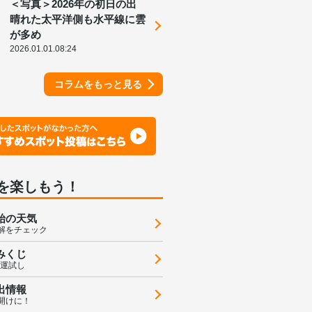
＜写真＞2026年の初日の出
晴れた太平洋側も水平線に雲
が多め
2026.01.01.08:24
コラムをもっと見る
を楽しもう！
始の天気
解をチェック
みくじ
の運試し
出情報
開けに！