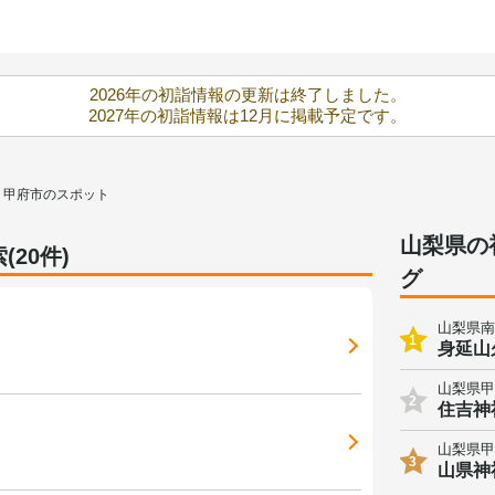
2026年の初詣情報の更新は終了しました。
2027年の初詣情報は12月に掲載予定です。
甲府市のスポット
山梨県の
20件)
グ
山梨県南
1
身延山
山梨県甲
2
住吉神
山梨県甲
3
山県神