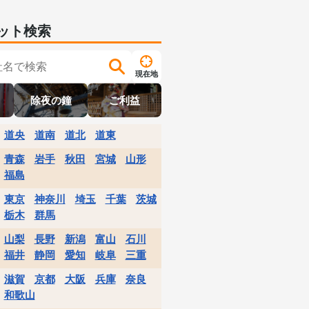
ット検索
現在地
除夜の鐘
ご利益
道央
道南
道北
道東
青森
岩手
秋田
宮城
山形
福島
東京
神奈川
埼玉
千葉
茨城
栃木
群馬
山梨
長野
新潟
富山
石川
福井
静岡
愛知
岐阜
三重
滋賀
京都
大阪
兵庫
奈良
和歌山