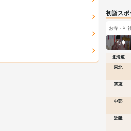
初詣スポ
行事
北海道
東北
関東
中部
近畿