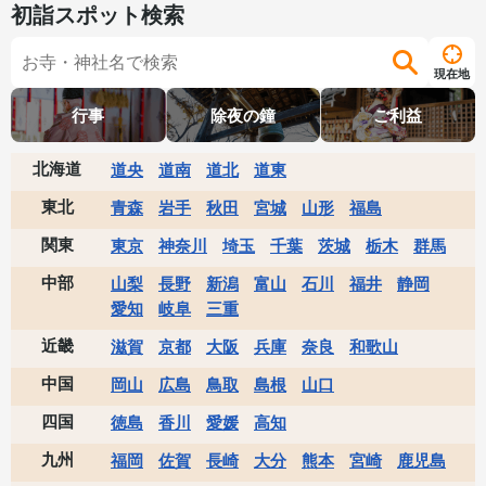
初詣スポット検索
現在地
行事
除夜の鐘
ご利益
北海道
道央
道南
道北
道東
東北
青森
岩手
秋田
宮城
山形
福島
関東
東京
神奈川
埼玉
千葉
茨城
栃木
群馬
中部
山梨
長野
新潟
富山
石川
福井
静岡
愛知
岐阜
三重
近畿
滋賀
京都
大阪
兵庫
奈良
和歌山
中国
岡山
広島
鳥取
島根
山口
四国
徳島
香川
愛媛
高知
九州
福岡
佐賀
長崎
大分
熊本
宮崎
鹿児島