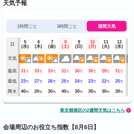
天気予報
1時間ごと
3時間ごと
週間天気
5
6
7
8
9
10
11
12
1
日
(水)
(木)
(金)
(土)
(日)
(月)
(火)
(水)
(木
天気
最高
31
33
33
31
30
30
29
31
31
℃
℃
℃
℃
℃
℃
℃
℃
最低
23
27
26
25
24
23
22
25
26
℃
℃
℃
℃
℃
℃
℃
℃
降水
40
20
30
40
30
30
30
30
40
%
%
%
%
%
%
%
%
東京都港区の2週間天気はこちら
会場周辺のお役立ち指数【8月6日】