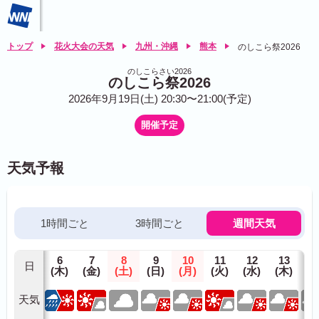
トップ
花火大会の天気
九州・沖縄
熊本
のしこら祭2026
のしこらさい2026
のしこら祭2026
2026年9月19日(土) 20:30〜21:00(予定)
開催予定
天気予報
1時間ごと
3時間ごと
週間天気
6
7
8
9
10
11
12
13
1
日
(木)
(金)
(土)
(日)
(月)
(火)
(水)
(木)
(金
天気