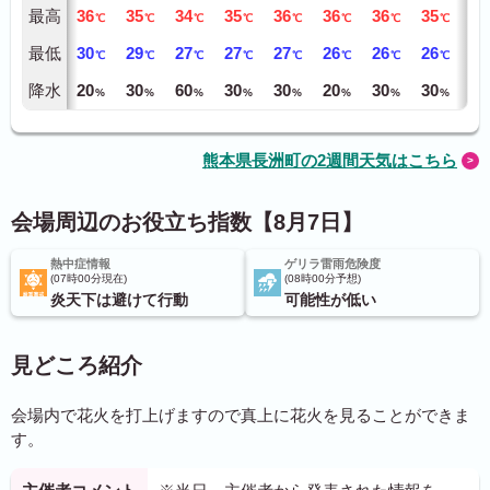
最高
36
35
34
35
36
36
36
35
35
℃
℃
℃
℃
℃
℃
℃
℃
最低
30
29
27
27
27
26
26
26
25
℃
℃
℃
℃
℃
℃
℃
℃
降水
20
30
60
30
30
20
30
30
30
%
%
%
%
%
%
%
%
熊本県長洲町の2週間天気はこちら
会場周辺のお役立ち指数【8月7日】
熱中症情報
ゲリラ雷雨危険度
07時00分現在
08時00分予想
炎天下は避けて行動
可能性が低い
見どころ紹介
会場内で花火を打上げますので真上に花火を見ることができま
す。