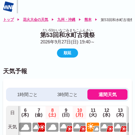
トップ
花火大会の天気
九州・沖縄
熊本
第53回和水町古墳祭
だい53かいなごみまちこふんさい
第53回和水町古墳祭
2026年9月27日(日) 19:40～
順延
天気予報
1時間ごと
3時間ごと
週間天気
6
7
8
9
10
11
12
13
1
日
(木)
(金)
(土)
(日)
(月)
(火)
(水)
(木)
(金
天気