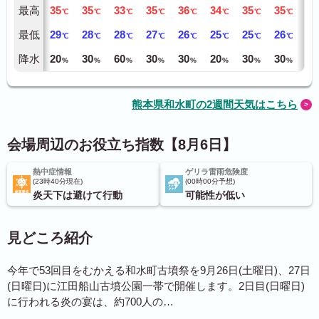
最高
35
35
33
35
36
34
35
35
34
℃
℃
℃
℃
℃
℃
℃
℃
最低
29
28
28
27
26
25
25
26
26
℃
℃
℃
℃
℃
℃
℃
℃
降水
20
30
60
30
30
20
30
30
40
%
%
%
%
%
%
%
%
熊本県和水町の2週間天気はこちら
会場周辺のお役立ち指数【8月6日】
熱中症情報
ゲリラ雷雨危険度
23時40分現在
00時00分予想
炎天下は避けて行動
可能性が低い
見どころ紹介
今年で53回目をむかえる和水町古墳祭を9月26日(土曜日)、27日
(日曜日)に江田船山古墳公園一帯で開催します。2日目(日曜日)
に行われる炎の宴は、約700人の…