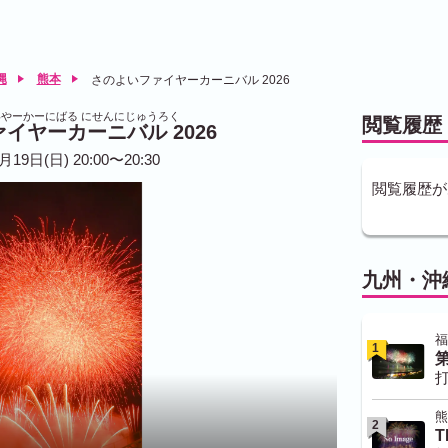
縄
熊本
さのよいファイヤーカーニバル 2026
やーかーにばる にせんにじゅうろく
閲覧履歴
イヤーカーニバル 2026
月19日(日) 20:00〜20:30
閲覧履歴が
九州・沖
福
1
打
熊
2
T