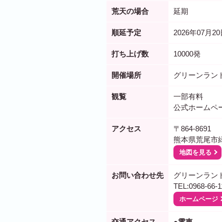
荒天の場合
延期
順延予定
2026年07月2
打ち上げ数
10000発
開催場所
グリーンラン
観覧
一部有料
公式ホームペ
アクセス
〒864-8691
熊本県荒尾市
地図を見る
お問い合わせ先
グリーンラン
TEL:0968-66-1
ホームページ
交通アクセス
●電車