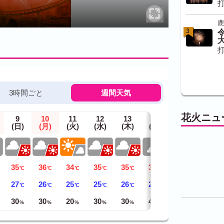
打
鹿
3
打
3時間ごと
週間天気
花火ニュ
9
10
11
12
13
14
15
(日)
(月)
(火)
(水)
(木)
(金)
(土)
35
36
34
35
35
34
35
℃
℃
℃
℃
℃
℃
℃
27
26
25
25
26
26
26
℃
℃
℃
℃
℃
℃
℃
30
30
20
30
30
40
30
%
%
%
%
%
%
%