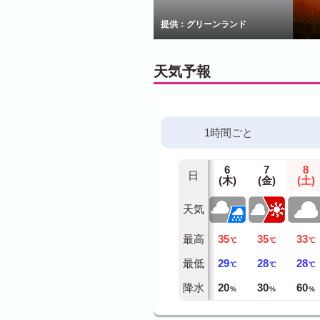
提供：グリーンランド
天気予報
1時間ごと
6
7
8
日
(木)
(金)
(土)
天気
最高
35
35
33
℃
℃
℃
最低
29
28
28
℃
℃
℃
降水
20
30
60
%
%
%