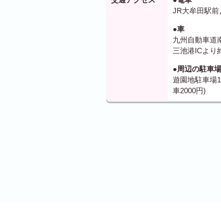
JR大牟田駅前
●車
九州自動車道南
三池港ICより
●周辺の駐車
遊園地駐車場10
車2000円)