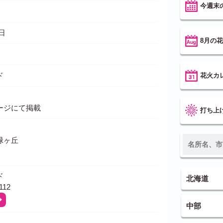
今週末
0日
8月の
ド
花火カ
ージにて掲載
打ち上
緑ヶ丘
ド
北海道
112
中部