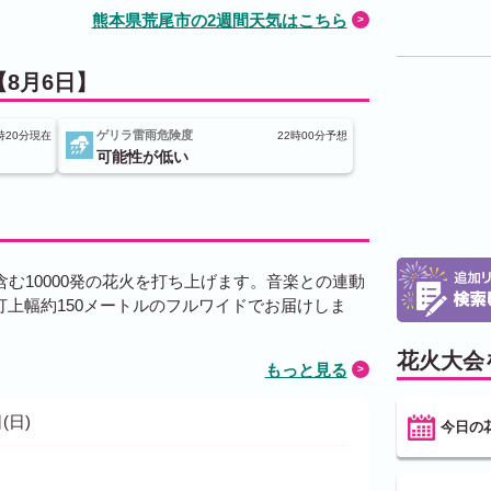
熊本県荒尾市の2週間天気はこちら
8月6日】
ゲリラ雷雨危険度
時20分現在
22時00分予想
可能性が低い
含む10000発の花火を打ち上げます。音楽との連動
上幅約150メートルのフルワイドでお届けしま
花火大会
もっと見る
(日)
今日の