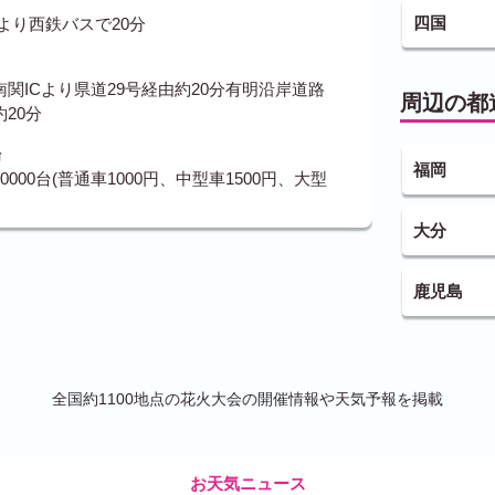
四国
より西鉄バスで20分
関ICより県道29号経由約20分有明沿岸道路
周辺の都
約20分
場
福岡
000台(普通車1000円、中型車1500円、大型
大分
鹿児島
全国約1100地点の花火大会の開催情報や天気予報を掲載
お天気ニュース