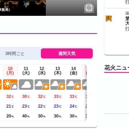
打
事務局）
滋
3
第
打
3時間ごと
週間天気
花火ニュ
10
11
12
13
14
15
16
(月)
(火)
(水)
(木)
(金)
(土)
(日)
32
30
32
33
33
34
34
℃
℃
℃
℃
℃
℃
℃
21
23
22
23
24
23
24
℃
℃
℃
℃
℃
℃
℃
20
40
30
30
30
30
40
%
%
%
%
%
%
%