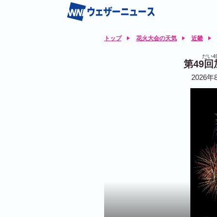
トップ
花火大会の天気
近畿
だい4
第49
2026年8