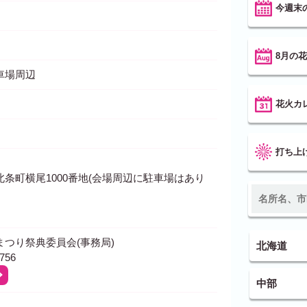
今週末
8月の
車場周辺
花火カ
打ち上
条町横尾1000番地(会場周辺に駐車場はあり
つり祭典委員会(事務局)
北海道
756
中部