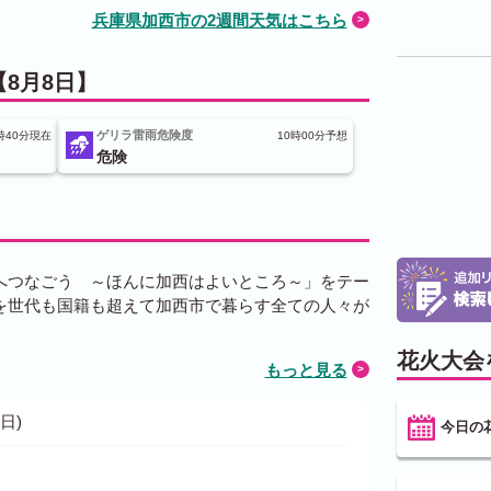
兵庫県加西市の2週間天気はこちら
8月8日】
ゲリラ雷雨危険度
時40分現在
10時00分予想
危険
へつなごう ～ほんに加西はよいところ～」をテー
を世代も国籍も超えて加西市で暮らす全ての人々が
花火大会
もっと見る
日)
今日の