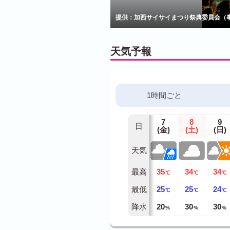
提供：加西サイサイまつり祭典委員会（
天気予報
1時間ごと
7
8
9
日
(金)
(土)
(日)
天気
最高
35
34
34
℃
℃
℃
最低
25
25
24
℃
℃
℃
降水
20
30
30
%
%
%