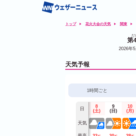
トップ
花火大会の天気
関東
だ
第
2026年5
天気予報
1時間ごと
8
9
10
日
(土)
(日)
(月)
天気
最高
33
30
28