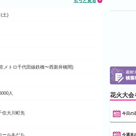
もっと見る
(土)
東京メトロ千代田線鉄橋〜西新井橋間)
0000人
花火大会
千住大川町先
今日の
コールあだち
今週末