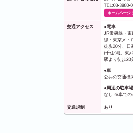
TEL:03-3880-0
ホームページ
交通アクセス
●電車
JR常磐線・
線・東京メト
徒歩20分、日
(千住側)。
駅より徒歩20
●車
公共の交通機
●周辺の駐車
なし ※車で
交通規制
あり