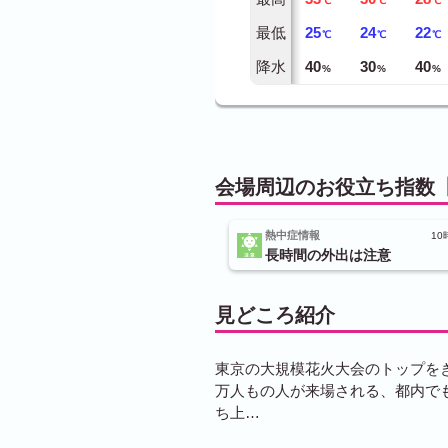
℃
℃
℃
最低
25
24
22
℃
℃
℃
降水
40
30
40
%
%
%
会場周辺のお役立ち指数【
熱中症情報
10
長時間の外出は注意
見どころ紹介
東京の大規模花火大会のトップを
万人もの人が来場される、都内でも
ち上…