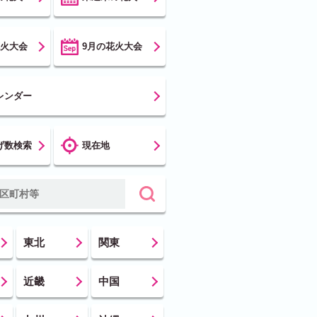
花火大会
9月の花火大会
レンダー
げ数検索
現在地
東北
関東
近畿
中国