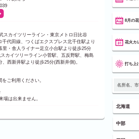
039
8月の
東武スカイツリーライン・東京メトロ日比谷
ロ千代田線、つくばエクスプレス北千住駅より
花火カ
暮里・舎人ライナー足立小台駅より徒歩25分
東武スカイツリーライン小菅駅、五反野駅、梅島
分、西新井駅より徒歩25分(西新井側)。
打ち上
関をご利用ください。
場
の来場は出来ません。
北海道
中部