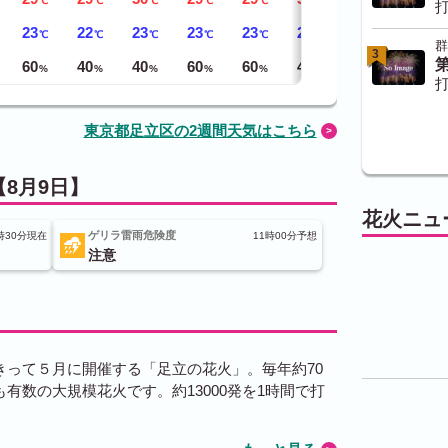
℃
℃
℃
℃
℃
℃
℃
打
23
22
23
23
23
23
24
℃
℃
℃
℃
℃
℃
℃
群
3
60
40
40
60
60
40
40
%
%
%
%
%
%
%
打
東京都足立区の2週間天気はこちら
8月9日】
花火ニュ
ゲリラ雷雨危険度
時30分現在
11時00分予想
注意
きって５月に開催する「足立の花火」。毎年約70
有数の大規模花火です。約13000発を1時間で打