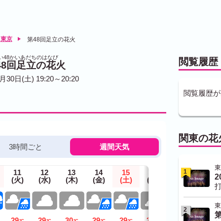
東京
第48回足立の花火
い48かいあだちのはなび
閲覧履歴
48回足立の花火
月30日(土) 19:20～20:20
閲覧履歴が
関東の花
3時間ごと
週間天気
東
1
11
12
13
14
15
16
17
(火)
(水)
(木)
(金)
(土)
(日)
(月)
打
東
2
29
29
30
29
29
30
29